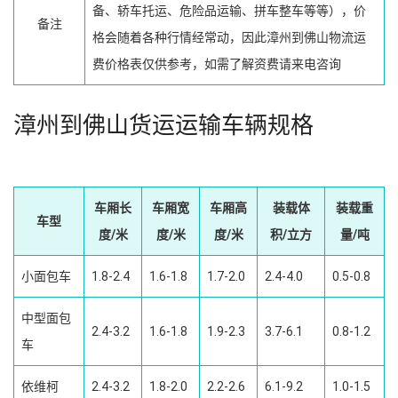
备、轿车托运、危险品运输、拼车整车等等），价
备注
格会随着各种行情经常动，因此漳州到佛山物流运
费价格表仅供参考，如需了解资费请来电咨询
漳州到佛山货运运输车辆规格
车厢长
车厢宽
车厢高
装载体
装载重
车型
度/米
度/米
度/米
积/立方
量/吨
小面包车
1.8-2.4
1.6-1.8
1.7-2.0
2.4-4.0
0.5-0.8
中型面包
2.4-3.2
1.6-1.8
1.9-2.3
3.7-6.1
0.8-1.2
车
依维柯
2.4-3.2
1.8-2.0
2.2-2.6
6.1-9.2
1.0-1.5