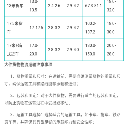
13.0-
18.0-
13米货车
2.4-2.6
2.9-4.2
67.3-81.1
13.5
32.0
17.5米货
100.2-
18.0-
17-17.5
2.8-3.2
2.9-4.2
车
137.2
30.0
17米+箱
17.0-
130.0-
20.0-
2.8-3.2
2.9-4.0
式货车
20.0
150.0
28.0
大件货物物流运输注意事项
1、货物重量和尺寸：在运输前，需要准确测量货物的重量和尺
寸，确保运输工具和路线能够承载和通过；
2、包装和固定：对于大件货物，需要进行适当的包装和固定，
以防止货物在运输过程中受损或移动；
3、运输工具选择：选择适合的运输工具，如卡车、拖车、铁路
货车等，并确保其具备足够的承载能力和安全性能；