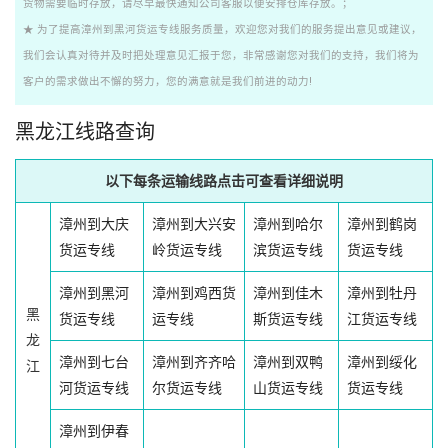
货物需要临时存放，请尽早最快通知公司客服以便安排仓库存放。；
★ 为了提高漳州到黑河货运专线服务质量，欢迎您对我们的服务提出意见或建议，
我们会认真对待并及时把处理意见汇报于您，非常感谢您对我们的支持，我们将为
客户的需求做出不懈的努力，您的满意就是我们前进的动力!
黑龙江线路查询
以下每条运输线路点击可查看详细说明
漳州到大庆
漳州到大兴安
漳州到哈尔
漳州到鹤岗
货运专线
岭货运专线
滨货运专线
货运专线
漳州到黑河
漳州到鸡西货
漳州到佳木
漳州到牡丹
黑
货运专线
运专线
斯货运专线
江货运专线
龙
漳州到七台
漳州到齐齐哈
漳州到双鸭
漳州到绥化
江
河货运专线
尔货运专线
山货运专线
货运专线
漳州到伊春