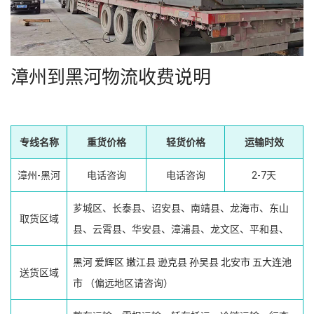
漳州到黑河物流收费说明
专线名称
重货价格
轻货价格
运输时效
漳州-黑河
电话咨询
电话咨询
2-7天
芗城区、长泰县、诏安县、南靖县、龙海市、东山
取货区域
县、云霄县、华安县、漳浦县、龙文区、平和县、
黑河
爱辉区
嫩江县
逊克县
孙吴县
北安市
五大连池
送货区域
市
（偏远地区请咨询）