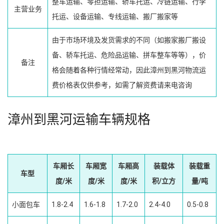
整车运输、零担运输、轿车托运、冷链运输、行李
主营业务
托运、设备运输、专线运输、搬厂搬家等
由于市场环境及发货需求的不同（如搬家搬厂搬设
备、轿车托运、危险品运输、拼车整车等等），价
备注
格会随着各种行情经常动，因此漳州到黑河物流运
费价格表仅供参考，如需了解资费请来电咨询
漳州到黑河运输车辆规格
车厢长
车厢宽
车厢高
装载体
装载重
车型
度/米
度/米
度/米
积/立方
量/吨
小面包车
1.8-2.4
1.6-1.8
1.7-2.0
2.4-4.0
0.5-0.8