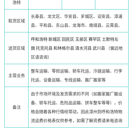
浩特
长泰县、龙文区、华安县、芗城区、诏安县、漳浦
取货区域
县、平和县、东山县、龙海市、南靖县、云霄县、
呼和浩特
新城区
回民区
玉泉区
赛罕区
土默特左
送货区域
旗
托克托县
和林格尔县
清水河县
武川县
（偏远地
区请咨询）
整车运输、零担运输、轿车托运、冷链运输、行李
主营业务
托运、设备运输、专线运输、搬厂搬家等
由于市场环境及发货需求的不同（如搬家搬厂搬设
备、轿车托运、危险品运输、拼车整车等等），价
备注
格会随着各种行情经常动，因此漳州到呼和浩特物
流运费价格表仅供参考，如需了解资费请来电咨询