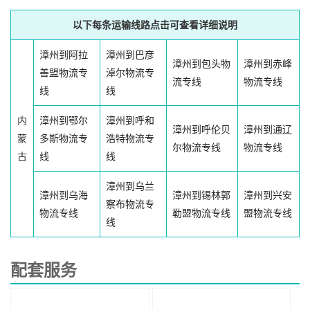
以下每条运输线路点击可查看详细说明
漳州到阿拉
漳州到巴彦
漳州到包头物
漳州到赤峰
善盟物流专
淖尔物流专
流专线
物流专线
线
线
内
漳州到鄂尔
漳州到呼和
漳州到呼伦贝
漳州到通辽
蒙
多斯物流专
浩特物流专
尔物流专线
物流专线
古
线
线
漳州到乌兰
漳州到乌海
漳州到锡林郭
漳州到兴安
察布物流专
物流专线
勒盟物流专线
盟物流专线
线
配套服务