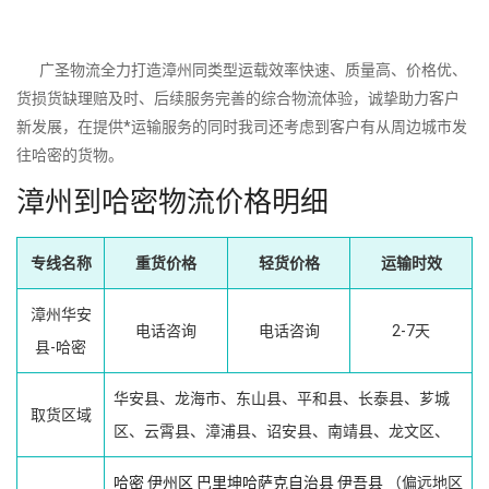
广圣物流全力打造漳州同类型运载效率快速、质量高、价格优、
货损货缺理赔及时、后续服务完善的综合物流体验，诚挚助力客户
新发展，在提供*运输服务的同时我司还考虑到客户有从周边城市发
往哈密的货物。
漳州到哈密物流价格明细
专线名称
重货价格
轻货价格
运输时效
漳州华安
电话咨询
电话咨询
2-7天
县-哈密
华安县、龙海市、东山县、平和县、长泰县、芗城
取货区域
区、云霄县、漳浦县、诏安县、南靖县、龙文区、
哈密
伊州区
巴里坤哈萨克自治县
伊吾县
（偏远地区