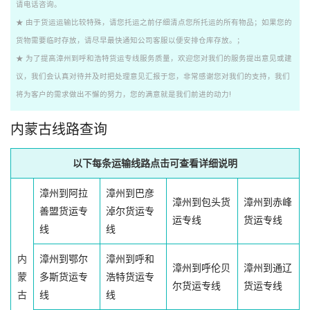
请电话咨询。
★ 由于货运运输比较特殊，请您托运之前仔细清点您所托运的所有物品；如果您的
货物需要临时存放，请尽早最快通知公司客服以便安排仓库存放。；
★ 为了提高漳州到呼和浩特货运专线服务质量，欢迎您对我们的服务提出意见或建
议，我们会认真对待并及时把处理意见汇报于您，非常感谢您对我们的支持，我们
将为客户的需求做出不懈的努力，您的满意就是我们前进的动力!
内蒙古线路查询
以下每条运输线路点击可查看详细说明
漳州到阿拉
漳州到巴彦
漳州到包头货
漳州到赤峰
善盟货运专
淖尔货运专
运专线
货运专线
线
线
内
漳州到鄂尔
漳州到呼和
漳州到呼伦贝
漳州到通辽
蒙
多斯货运专
浩特货运专
尔货运专线
货运专线
古
线
线