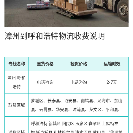
漳州到呼和浩特物流收费说明
专线名称
重货价格
轻货价格
运输时效
漳州-呼和
电话咨询
电话咨询
2-7天
浩特
芗城区、长泰县、诏安县、南靖县、龙海市、东山
取货区域
县、云霄县、华安县、漳浦县、龙文区、平和县、
呼和浩特
新城区
回民区
玉泉区
赛罕区
土默特左
送货区域
旗
托克托县
和林格尔县
清水河县
武川县
（偏远地