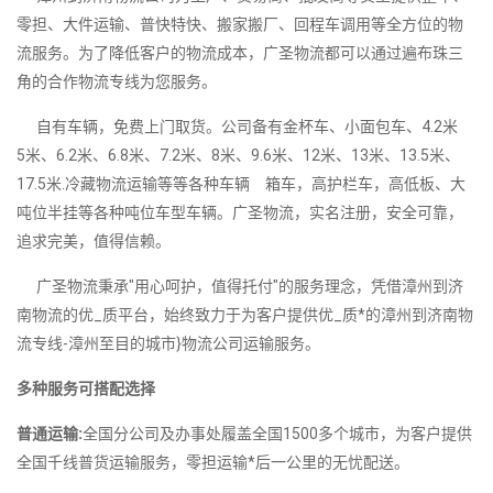
零担、大件运输、普快特快、搬家搬厂、回程车调用等全方位的物
流服务。为了降低客户的物流成本，广圣物流都可以通过遍布珠三
角的合作物流专线为您服务。
自有车辆，免费上门取货。公司备有金杯车、小面包车、4.2米
5米、6.2米、6.8米、7.2米、8米、9.6米、12米、13米、13.5米、
17.5米.冷藏物流运输等等各种车辆 箱车，高护栏车，高低板、大
吨位半挂等各种吨位车型车辆。广圣物流，实名注册，安全可靠，
追求完美，值得信赖。
广圣物流秉承"用心呵护，值得托付"的服务理念，凭借漳州到济
南物流的优_质平台，始终致力于为客户提供优_质*的漳州到济南物
流专线-漳州至目的城市}物流公司运输服务。
多种服务可搭配选择
普通运输:
全国分公司及办事处履盖全国1500多个城市，为客户提供
全国千线普货运输服务，零担运输*后一公里的无忧配送。