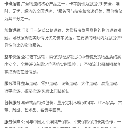
卡班运输
:广圣物流的核心产品之一，卡车航班为您提供R安全、准
时、无忧、经济的全国运输，*服务可与航空和快递媲美，而价格仅
为其三分之一。
加急运输:
门到门一站式公路运输，为您解决急需货物的物流运输难
题。可根据货物实际情况优先装车发运，在要求的时间内为您提供*
具性价比的物流服务。
整车快运
:全程箱车运输，确保货物运输过程中包装及货物品质的高
度安全，全程GPS车载定位系统实时监控，广圣物流让您随时随地
掌控货物在途信息。
服务项目
:整车运输、零担运输、设备运输、大件运输、展览运输、
行李托运、搬家托运(免费上门估价)。
包装服务
:易碎物品特殊包装，量身定制木箱:如钢琴、红木家具、古
董、雕塑、艺术品、名贵字画等。
服务保障
:公司与中国太平洋财产保险、平安保险保持长期合作，一