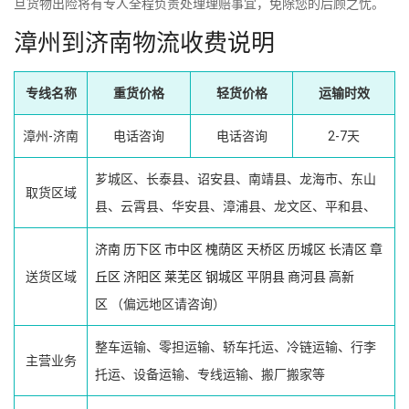
旦货物出险将有专人全程负责处理理赔事宜，免除您的后顾之忧。
漳州到济南物流收费说明
专线名称
重货价格
轻货价格
运输时效
漳州-济南
电话咨询
电话咨询
2-7天
芗城区、长泰县、诏安县、南靖县、龙海市、东山
取货区域
县、云霄县、华安县、漳浦县、龙文区、平和县、
济南
历下区
市中区
槐荫区
天桥区
历城区
长清区
章
送货区域
丘区
济阳区
莱芜区
钢城区
平阴县
商河县
高新
区
（偏远地区请咨询）
整车运输、零担运输、轿车托运、冷链运输、行李
主营业务
托运、设备运输、专线运输、搬厂搬家等