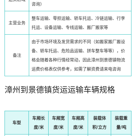
咨询）
整车运输、零担运输、轿车托运、冷链运输、行李
主营业务
托运、设备运输、专线运输、搬厂搬家等
由于市场环境及发货需求的不同（如搬家搬厂搬设
备、轿车托运、危险品运输、拼车整车等等），价
备注
格会随着各种行情经常动，因此漳州到景德镇物流
运费价格表仅供参考，如需了解资费请来电咨询
漳州到景德镇货运运输车辆规格
车厢长
车厢宽
车厢高
装载体
装载重
车型
度/米
度/米
度/米
积/立方
量/吨