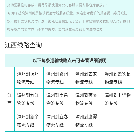
货物需要临时存放，请尽早最快通知公司客服以便安排仓库存放。；
★ 为了提高漳州到景德镇货运专线服务质量，欢迎您对我们的服务提出意见或建
议，我们会认真对待并及时把处理意见汇报于您，非常感谢您对我们的支持，我们
将为客户的需求做出不懈的努力，您的满意就是我们前进的动力!
江西线路查询
以下每条运输线路点击可查看详细说明
漳州到抚州
漳州到赣州
漳州到吉安
漳州到景德镇
物流专线
物流专线
物流专线
物流专线
江
漳州到九江
漳州到南昌
漳州到萍乡
漳州到上饶物
西
物流专线
物流专线
物流专线
流专线
漳州到新余
漳州到宜春
漳州到鹰潭
物流专线
物流专线
物流专线