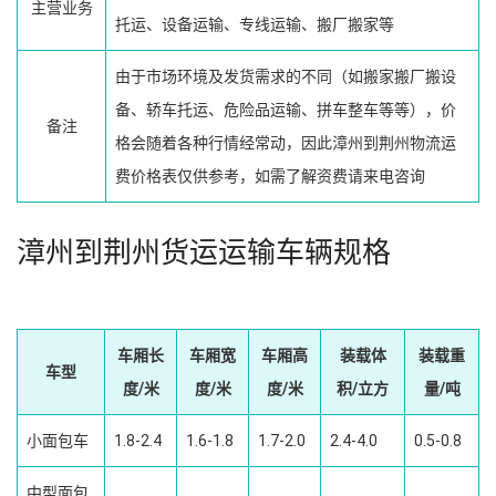
主营业务
托运、设备运输、专线运输、搬厂搬家等
由于市场环境及发货需求的不同（如搬家搬厂搬设
备、轿车托运、危险品运输、拼车整车等等），价
备注
格会随着各种行情经常动，因此漳州到荆州物流运
费价格表仅供参考，如需了解资费请来电咨询
漳州到荆州货运运输车辆规格
车厢长
车厢宽
车厢高
装载体
装载重
车型
度/米
度/米
度/米
积/立方
量/吨
小面包车
1.8-2.4
1.6-1.8
1.7-2.0
2.4-4.0
0.5-0.8
中型面包