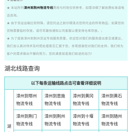
★ 本站所列
漳州到荆州物流专线
费用与时效仅供参考，如需详细了解收费标准请电
话咨询。
★ 由于货运运输比较特殊，请您托运之前仔细清点您所托运的所有物品；如果您的
货物需要临时存放，请尽早最快通知公司客服以便安排仓库存放。；
★ 为了提高漳州到荆州货运专线服务质量，欢迎您对我们的服务提出意见或建议，
我们会认真对待并及时把处理意见汇报于您，非常感谢您对我们的支持，我们将为
客户的需求做出不懈的努力，您的满意就是我们前进的动力!
湖北线路查询
以下每条运输线路点击可查看详细说明
漳州到鄂州
漳州到恩施
漳州到黄冈
漳州到黄石
物流专线
物流专线
物流专线
物流专线
漳州到荆门
漳州到荆州
漳州到十堰
漳州到随州
物流专线
物流专线
物流专线
物流专线
湖