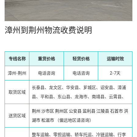
漳州到荆州物流收费说明
专线名称
重货价格
轻货价格
运输时效
漳州-荆州
电话咨询
电话咨询
2-7天
长泰县、龙文区、华安县、芗城区、诏安县、漳浦
取货区域
县、平和县、东山县、龙海市、南靖县、云霄县、
荆州
沙市区
荆州区
公安县
监利县
江陵县
石首市
洪
送货区域
湖市
松滋市
（偏远地区请咨询）
整车运输、零担运输、轿车托运、冷链运输、行李