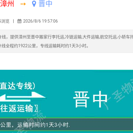
漳州
➙
晋中
5浏览 |
2026/8/6 19:57:06
线，提供漳州至晋中搬家行李托运,冷链运输,大件运输,航空托运,小轿车托
线全程约1922公里，专线运输耗时约1天3小时。