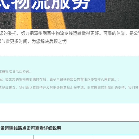
的委托，努力把漳州到晋中物流专线运输做得更好。可靠的信誉，是公
节省更多时间，为您解决后顾之忧!
收费标准请电话咨询。
品；如果您的货物需要临时存放，请尽早最快通知公司客服以便安排仓库存放。；
意见或建议，我们会认真对待并及时把处理意见汇报于您，非常感谢您对我们的支持，我们将
每条运输线路点击可查看详细说明