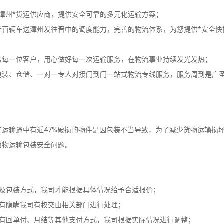
漳州*货运供应商，提供安全可靠的多元化运输方案；
近百辆车送漳州发往晋中的调度能力，完善的物流体系，为您提供*安全快
务每一位客户，用心做好每一次运输服务，在物流事业持续发光发热；
包装、仓储、一对一专人对接门到门一站式物流专线服务，服务周到是广
运输途中有近47%破损的物件是因包装不当导致，为了减少货物运输损
货物运输包装安全问题。
以及包装方式，我司才能根据具体情况给予合适报价；
若有隐瞒我司有权交由相关部门进行处理；
若有回单付、月结等其他支付方式，我司根据实际情况进行调整；