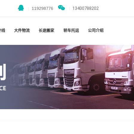
|
119298776
|
13400788202
专线
大件物流
长途搬家
轿车托运
公司介绍