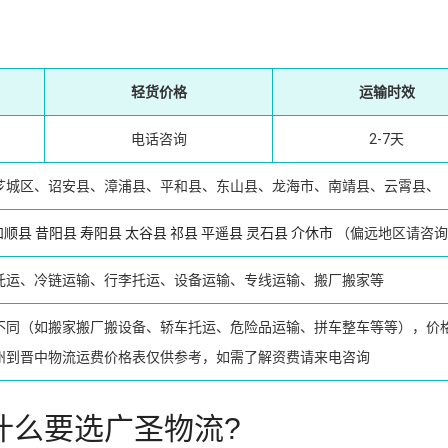
轻货价格
运输时效
电话咨询
2-7天
芗城区、诏安县、漳浦县、平和县、东山县、龙海市、南靖县、云霄县、
和顺县
昔阳县
寿阳县
太谷县
祁县
平遥县
灵石县
介休市
（偏远地区请咨询
托运、冷链运输、行李托运、设备运输、专线运输、搬厂搬家等
不同（如搬家搬厂搬设备、轿车托运、危险品运输、拼车整车等等），价
州到晋中物流运费价格表仅供参考，如需了解资费请来电咨询
什么要选广圣物流?