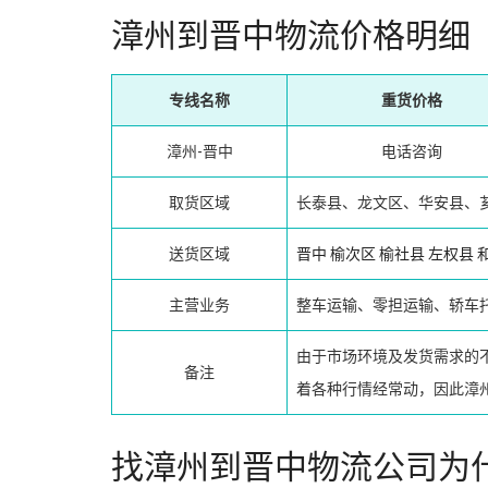
漳州到晋中物流价格明细
专线名称
重货价格
漳州-晋中
电话咨询
取货区域
长泰县、龙文区、华安县、
送货区域
晋中
榆次区
榆社县
左权县
主营业务
整车运输、零担运输、轿车
由于市场环境及发货需求的
备注
着各种行情经常动，因此漳
找漳州到晋中物流公司为