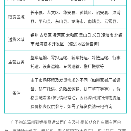
长泰县、龙文区、华安县、芗城区、诏安县、漳浦
取货区域
县、平和县、东山县、龙海市、南靖县、云霄县、
锦州
古塔区
凌河区
太和区
黑山县
义县
凌海市
北镇
送货区域
市
经济技术开发区
（偏远地区请咨询）
整车运输、零担运输、轿车托运、冷链运输、行李
主营业务
托运、设备运输、专线运输、搬厂搬家等
由于市场环境及发货需求的不同（如搬家搬厂搬设
备、轿车托运、危险品运输、拼车整车等等），价
备注
格会随着各种行情经常动，因此漳州到锦州物流运
费价格表仅供参考，如需了解资费请来电咨询
广圣物流漳州到锦州货运公司自有及挂靠长期合作车辆有百余
台，有特种大件车、超长车、海关监管车(大件车)、厢式货车、飞翼