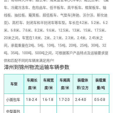
车、冷藏冷冻车、危险品车、低平板车、高平板车、框架板车、轴
线板、抽拉板、簸箕板、超低板车、气垫车(奔驰、沃尔沃、斯坎迪
亚)、高栏车、封闭车和半封闭车等车型。车长在4.2米、5.2米、6.2
米、6.8米、7.6米、8.2米、9.6米、12.5米、13米、15米、17.5米、
20米之间，车宽在1.8米、2米、2.1米、2.3米、2.4米、2.45米之
间，承载重量在2吨、5吨、10吨、15吨、20吨、25吨、30吨、32
吨、35吨、100吨、500吨之间，可根据客户产品特点及运输要求提
供和匹配不同的车辆来满足用户!
漳州到锦州物流运输车辆参数
车厢长
车厢宽
车厢高
装载体
装载重
车型
度/米
度/米
度/米
积/立方
量/吨
小面包车
1.8-2.4
1.6-1.8
1.7-2.0
2.4-4.0
0.5-0.8
中型面包