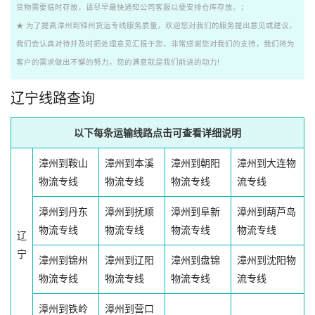
货物需要临时存放，请尽早最快通知公司客服以便安排仓库存放。；
★ 为了提高漳州到锦州货运专线服务质量，欢迎您对我们的服务提出意见或建议，
我们会认真对待并及时把处理意见汇报于您，非常感谢您对我们的支持，我们将为
客户的需求做出不懈的努力，您的满意就是我们前进的动力!
辽宁线路查询
以下每条运输线路点击可查看详细说明
漳州到鞍山
漳州到本溪
漳州到朝阳
漳州到大连物
物流专线
物流专线
物流专线
流专线
漳州到丹东
漳州到抚顺
漳州到阜新
漳州到葫芦岛
物流专线
物流专线
物流专线
物流专线
辽
宁
漳州到锦州
漳州到辽阳
漳州到盘锦
漳州到沈阳物
物流专线
物流专线
物流专线
流专线
漳州到铁岭
漳州到营口