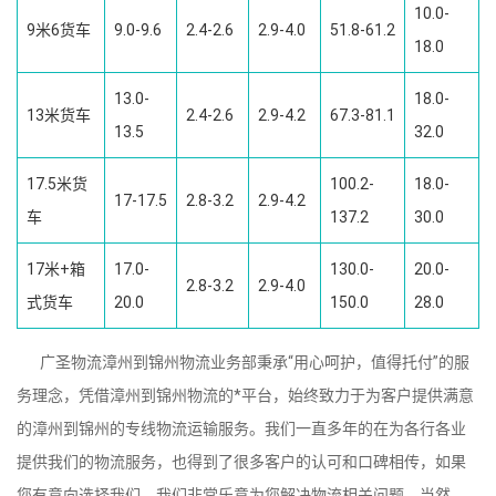
10.0-
9米6货车
9.0-9.6
2.4-2.6
2.9-4.0
51.8-61.2
18.0
13.0-
18.0-
13米货车
2.4-2.6
2.9-4.2
67.3-81.1
13.5
32.0
17.5米货
100.2-
18.0-
17-17.5
2.8-3.2
2.9-4.2
车
137.2
30.0
17米+箱
17.0-
130.0-
20.0-
2.8-3.2
2.9-4.0
式货车
20.0
150.0
28.0
广圣物流漳州到锦州物流业务部秉承“用心呵护，值得托付”的服
务理念，凭借漳州到锦州物流的*平台，始终致力于为客户提供满意
的漳州到锦州的专线物流运输服务。我们一直多年的在为各行各业
提供我们的物流服务，也得到了很多客户的认可和口碑相传，如果
您有意向选择我们，我们非常乐意为您解决物流相关问题。当然，