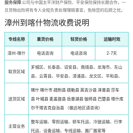
服务保障
:公司与中国太平洋财产保险、平安保险保持长期合作，一
旦货物出险将有专人全程负责处理理赔事宜，免除您的后顾之忧。
漳州到喀什物流收费说明
专线名称
重货价格
轻货价格
运输时效
漳州-喀什
电话咨询
电话咨询
2-7天
芗城区、长泰县、诏安县、南靖县、龙海市、东山
取货区域
县、云霄县、华安县、漳浦县、龙文区、平和县、
喀什
喀什市
疏附县
疏勒县
英吉沙县
泽普县
莎车
送货区域
县
叶城县
麦盖提县
岳普湖县
伽师县
巴楚县
塔什库
尔干塔吉克自治县
（偏远地区请咨询）
整车运输、零担运输、轿车托运、冷链运输、行李
主营业务
托运、设备运输、专线运输、搬厂搬家等