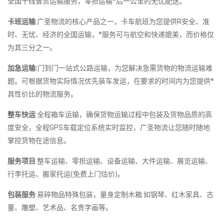
全国千线普货运输服务，零担运输*后一公里的无忧配送。
卡班运输
:广圣物流的核心产品之一，卡车航班为您提供R安全、准
时、无忧、经济的全国运输，*服务可与航空和快递媲美，而价格仅
为其三分之一。
加急运输:
门到门一站式公路运输，为您解决急需货物的物流运输难
题。可根据货物实际情况优先装车发运，在要求的时间内为您提供*
具性价比的物流服务。
整车快运
:全程箱车运输，确保货物运输过程中包装及货物品质的高
度安全，全程GPS车载定位系统实时监控，广圣物流让您随时随地
掌控货物在途信息。
服务项目
:整车运输、零担运输、设备运输、大件运输、展览运输、
行李托运、搬家托运(免费上门估价)。
包装服务
:易碎物品特殊包装，量身定制木箱:如钢琴、红木家具、古
董、雕塑、艺术品、名贵字画等。