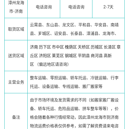
漳州龙海
电话咨询
电话咨询
2-7天
市-济南
云霄县、东山县、龙文区、平和县、华安县、南靖
取货区域
县、芗城区、诏安县、长泰县、漳浦县、龙海市、
济南
历下区
市中区
槐荫区
天桥区
历城区
长清区
章
送货区域
丘区
济阳区
莱芜区
钢城区
平阴县
商河县
高新
区
（偏远地区请咨询）
整车运输、零担运输、轿车托运、冷链运输、行李
主营业务
托运、设备运输、专线运输、搬厂搬家等
由于市场环境及发货需求的不同（如搬家搬厂搬设
备、轿车托运、危险品运输、拼车整车等等），价
备注
格会随着各种行情经常动，因此漳州龙海市到济南
物流运费价格表仅供参考，如需了解资费请来电咨