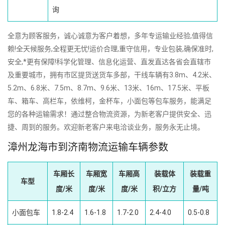
询
全意为顾客服务，诚心诚意为客户着想，多年专运输业经验,值得信
赖!全天候服务,全程更无忧!运价合理,重守信用，专业包装,确保准时,
安全,*更有保障!科学化管理、信息化运营、直发直达各省会直辖市
及重要城市，拥有市区提货送货车多部，干线车辆有3.8m、4.2米、
5.2m、6.8米、7.5m、8.7m、9.6米、13米、16m、17.5米、平板
车、箱车、高栏车，依维柯，金杯车，小面包等包车服务，能满足
您的各种运输需求！通过整合物流资源，为新老客户提供安全、迅
捷、周到的服务。欢迎新老客户来电洽谈业务，服务永无止境。
漳州龙海市到济南物流运输车辆参数
车厢长
车厢宽
车厢高
装载体
装载重
车型
度/米
度/米
度/米
积/立方
量/吨
小面包车
1.8-2.4
1.6-1.8
1.7-2.0
2.4-4.0
0.5-0.8