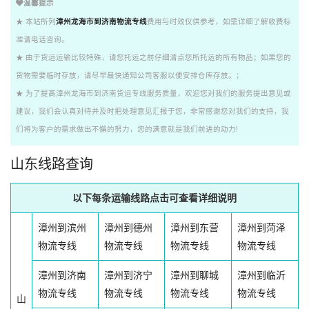
温馨提示
★ 本站所列
漳州龙海市到济南物流专线
费用与时效仅供参考，如需详细了解收费标
准请电话咨询。
★ 由于货运运输比较特殊，请您托运之前仔细清点您所托运的所有物品；如果您的
货物需要临时存放，请尽早最快通知公司客服以便安排仓库存放。；
★ 为了提高漳州龙海市到济南货运专线服务质量，欢迎您对我们的服务提出意见或
建议，我们会认真对待并及时把处理意见汇报于您，非常感谢您对我们的支持，我
们将为客户的需求做出不懈的努力，您的满意就是我们前进的动力!
山东线路查询
以下每条运输线路点击可查看详细说明
漳州到滨州
漳州到德州
漳州到东营
漳州到菏泽
物流专线
物流专线
物流专线
物流专线
漳州到济南
漳州到济宁
漳州到聊城
漳州到临沂
物流专线
物流专线
物流专线
物流专线
山