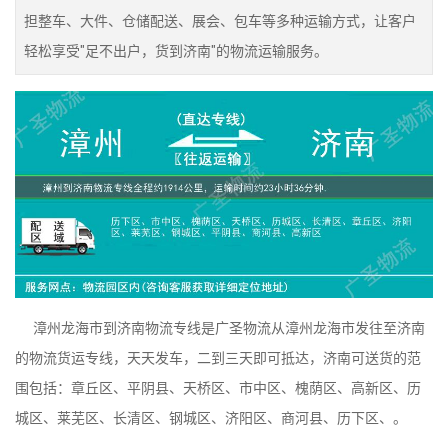
担整车、大件、仓储配送、展会、包车等多种运输方式，让客户
轻松享受"足不出户，货到济南"的物流运输服务。
漳州龙海市到济南物流专线是广圣物流从漳州龙海市发往至济南
的物流货运专线，天天发车，二到三天即可抵达，济南可送货的范
围包括：章丘区、平阴县、天桥区、市中区、槐荫区、高新区、历
城区、莱芜区、长清区、钢城区、济阳区、商河县、历下区、。