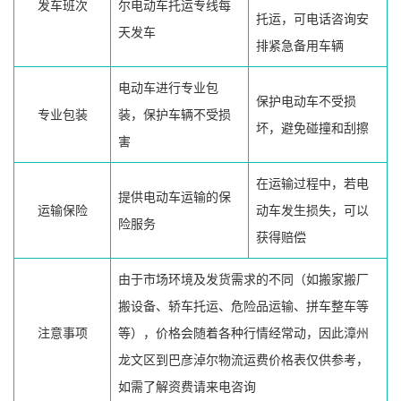
发车班次
尔电动车托运专线每
托运，可电话咨询安
天发车
排紧急备用车辆
电动车进行专业包
保护电动车不受损
专业包装
装，保护车辆不受损
坏，避免碰撞和刮擦
害
在运输过程中，若电
提供电动车运输的保
运输保险
动车发生损失，可以
险服务
获得赔偿
由于市场环境及发货需求的不同（如搬家搬厂
搬设备、轿车托运、危险品运输、拼车整车等
注意事项
等），价格会随着各种行情经常动，因此漳州
龙文区到巴彦淖尔物流运费价格表仅供参考，
如需了解资费请来电咨询