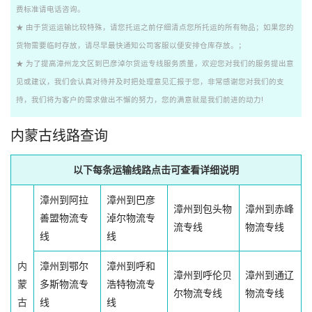
费标准请电话咨询。
★ 由于货运运输比较特殊，请您托运之前仔细清点您所托运的所有物品；如果您的
货物需要临时存放，请尽早最快通知公司客服以便安排仓库存放。；
★ 为了提高漳州龙文区到巴彦淖尔货运专线服务质量，欢迎您对我们的服务提出意
见或建议，我们会认真对待并及时把处理意见汇报于您，非常感谢您对我们的支
持，我们将为客户的需求做出不懈的努力，您的满意就是我们前进的动力!
内蒙古线路查询
以下每条运输线路点击可查看详细说明
漳州到阿拉
漳州到巴彦
漳州到包头物
漳州到赤峰
善盟物流专
淖尔物流专
流专线
物流专线
线
线
内
漳州到鄂尔
漳州到呼和
漳州到呼伦贝
漳州到通辽
蒙
多斯物流专
浩特物流专
尔物流专线
物流专线
古
线
线