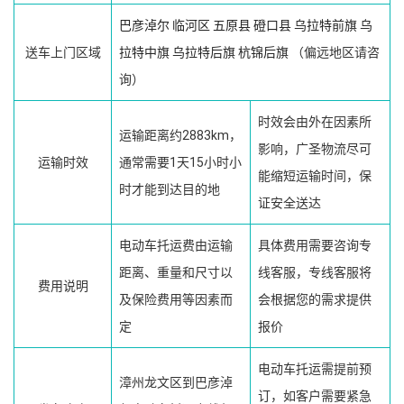
巴彦淖尔
临河区
五原县
磴口县
乌拉特前旗
乌
送车上门区域
拉特中旗
乌拉特后旗
杭锦后旗
（偏远地区请咨
询）
时效会由外在因素所
运输距离约2883km，
影响，广圣物流尽可
运输时效
通常需要1天15小时小
能缩短运输时间，保
时才能到达目的地
证安全送达
电动车托运费由运输
具体费用需要咨询专
距离、重量和尺寸以
线客服，专线客服将
费用说明
及保险费用等因素而
会根据您的需求提供
定
报价
电动车托运需提前预
漳州龙文区到巴彦淖
订，如客户需要紧急