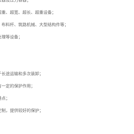
应器及压力容器；
重、超宽、超长、超重设备；
布料杆、筑路机械、大型结构件等；
处理等设备；
于长途运输和多次装卸；
有一定的保护作用；
特点；
定制，提供较好的保护；