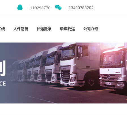
|
119298776
|
13400788202
专线
大件物流
长途搬家
轿车托运
公司介绍