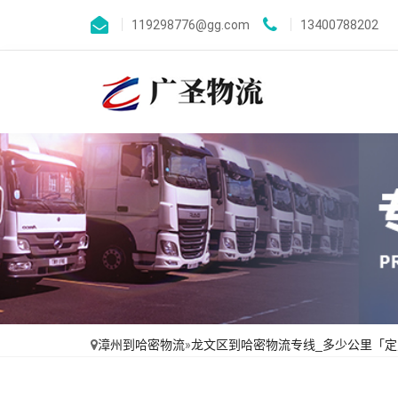
119298776@gg.com
13400788202
漳州到哈密物流
»
龙文区到哈密物流专线_多少公里「