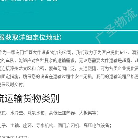
为一家专门经营大件设备物流的公司，我们致力于为客户提供专业、满
化的车队，能够应对各种复杂的运输需求，无论您需要大件运输是超宽、
线连接漳州龙文区和哈密，覆盖范围广泛，交通便捷，可为各类企业提供
和固定措施，确保您的设备在运输过程中安全无损，我们的运输流程严格
确保及时交付。
流运输货物类别
包、水冷壁、除氧水箱、高低压加热器、大板梁等；
子、主轴、座环、导水机构、闸门启闭机、高压电气设备；