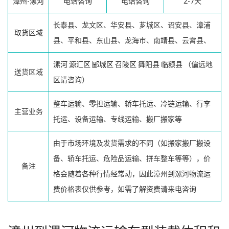
漳州-漯河
电话咨询
电话咨询
2-7天
长泰县、龙文区、华安县、芗城区、诏安县、漳浦
取货区域
县、平和县、东山县、龙海市、南靖县、云霄县、
漯河
源汇区
郾城区
召陵区
舞阳县
临颍县
（偏远地
送货区域
区请咨询）
整车运输、零担运输、轿车托运、冷链运输、行李
主营业务
托运、设备运输、专线运输、搬厂搬家等
由于市场环境及发货需求的不同（如搬家搬厂搬设
备、轿车托运、危险品运输、拼车整车等等），价
备注
格会随着各种行情经常动，因此漳州到漯河物流运
费价格表仅供参考，如需了解资费请来电咨询