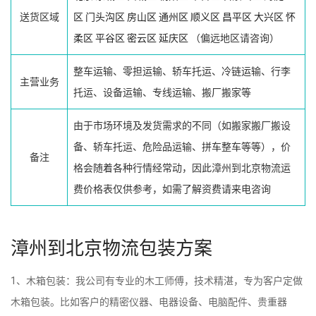
送货区域
区
门头沟区
房山区
通州区
顺义区
昌平区
大兴区
怀
柔区
平谷区
密云区
延庆区
（偏远地区请咨询）
整车运输、零担运输、轿车托运、冷链运输、行李
主营业务
托运、设备运输、专线运输、搬厂搬家等
由于市场环境及发货需求的不同（如搬家搬厂搬设
备、轿车托运、危险品运输、拼车整车等等），价
备注
格会随着各种行情经常动，因此漳州到北京物流运
费价格表仅供参考，如需了解资费请来电咨询
漳州到北京物流包装方案
1、木箱包装：我公司有专业的木工师傅，技术精湛，专为客户定做
木箱包装。比如客户的精密仪器、电器设备、电脑配件、贵重器