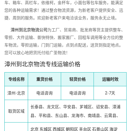
车、箱车、高栏车，依维柯，金杯车，小面包等包车服务，能满足
您的各种运输需求！通过整合物流资源，为新老客户提供安全、迅
捷、周到的服务。欢迎新老客户来电洽谈业务，服务永无止境。
漳州到北京物流公司
为工厂、贸易商、批发商等货主提供整车、
零担、大件运输、普快特快、搬家搬厂、回程车调用等全方位的整
车物流，零担运输，门到门运输，点到点配送，送货到指定地点。
您可以放心地把货托付给广圣物流！
漳州到北京物流专线运输价格
专线名称
重货价格
轻货价格
运输时效
漳州-北京
电话咨询
电话咨询
2-7天
长泰县、龙文区、华安县、芗城区、诏安县、漳浦
取货区域
县、平和县、东山县、龙海市、南靖县、云霄县、
北京
东城区
西城区
朝阳区
丰台区
石景山区
海淀