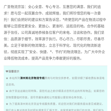
广圣物流宗旨：全心全意、专心专注、互惠您的满意、我们的追
求！愿与您一起双赢合作、成就辉煌，我们将珍惜您的每一次委
托！我们会把好的建议和方案告诉您，*终使您的产品在物流过程中
能够让您感觉更安全、更放心、更准时、运抵目的地。合作的基础
源于信任，公司真诚地恭候各位客户的来电、洽谈和协作。我们坚
信：品质源于细节，效率源于执行。尽心尽力，尽职尽责，尽善尽
美。立足于崭新的物流理念，立志于科学化、现代化的物流新途
径，彻底实现了“安全、快捷、*、节约”的物流理念，为广大中外企
业降低物流成本，提高产品竞争力奉献更好的服务。
温馨提示
★ 本站所列
漳州到北京物流专线
费用与时效仅供参考，如需详细了解收费标准请电
话咨询。
★ 由于货运运输比较特殊，请您托运之前仔细清点您所托运的所有物品；如果您的
货物需要临时存放，请尽早最快通知公司客服以便安排仓库存放。；
★ 为了提高漳州到北京货运专线服务质量，欢迎您对我们的服务提出意见或建议，
我们会认真对待并及时把处理意见汇报于您，非常感谢您对我们的支持，我们将为