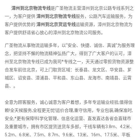
漳州到北京物流专线
是广圣物流主营漳州到北京公路专线系列之
一，为客户提供
漳州到北京物流专线
服务，公路汽车运输服务，为
客户提供优势的
漳州到北京货运专线
运输资源，漳州到北京物流为
客户提供舒适省心放心的漳州到北京物流公司服务。
广圣物流从事物流运输多年，以“安全、快捷、诚信、真诚”为服务理
念，把坚持不懈的物流精神弘扬广大，得到了广大客户的认可，漳
州至北京物流专线已成为我司*专线之一，天天通过零担货物资源整
合发车前往北京，可上门取货区域：长泰县、龙文区、华安县、芗
城区、诏安县、漳浦县、平和县、东山县、龙海市、南靖县、云霄
县、。
全意为顾客服务，诚心诚意为客户着想，多年专运输业经验,值得信
赖!全天候服务,全程更无忧!运价合理,重守信用，专业包装,确保准时,
安全,*更有保障!科学化管理、信息化运营、直发直达各省会直辖市
及重要城市，拥有市区提货送货车多部，干线车辆有3.8m、4.2米、
5.2m、6.8米、7.5m、8.7m、9.6米、13米、16m、17.5米、平板