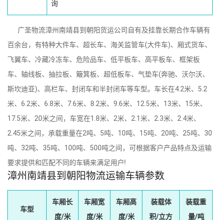
询
广圣物流漳州南靖县到朝阳货运公司自有及挂靠长期合作车辆有
百余台，有特种大件车、超长车、海关监管车(大件车)、厢式货车、
飞翼车、冷藏冷冻车、危险品车、低平板车、高平板车、框架板
车、轴线板、抽拉板、簸箕板、超低板车、气垫车(奔驰、沃尔沃、
斯坎迪亚)、高栏车、封闭车和半封闭车等车型。车长在4.2米、5.2
米、6.2米、6.8米、7.6米、8.2米、9.6米、12.5米、13米、15米、
17.5米、20米之间，车宽在1.8米、2米、2.1米、2.3米、2.4米、
2.45米之间，承载重量在2吨、5吨、10吨、15吨、20吨、25吨、30
吨、32吨、35吨、100吨、500吨之间，可根据客户产品特点及运输
要求提供和匹配不同的车辆来满足用户!
漳州南靖县到朝阳物流运输车辆参数
车厢长
车厢宽
车厢高
装载体
装载重
车型
度/米
度/米
度/米
积/立方
量/吨