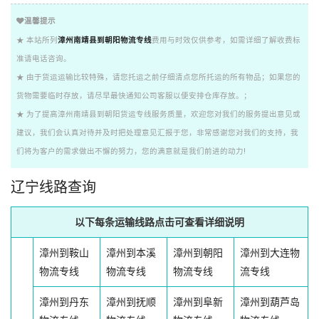
温馨提示
★ 本站所列
漳州南靖县到朝阳物流专线
费用与时效仅供参考，如需详细了解收费标
准请电话咨询。
★ 由于货运运输比较特殊，请您托运之前仔细清点您所托运的所有物品；如果您的
货物需要临时存放，请尽早最快通知公司客服以便安排仓库存放。；
★ 为了提高漳州南靖县到朝阳货运专线服务质量，欢迎您对我们的服务提出意见或
建议，我们会认真对待并及时把处理意见汇报于您，非常感谢您对我们的支持，我
们将为客户的需求做出不懈的努力，您的满意就是我们前进的动力!
辽宁线路查询
以下每条运输线路点击可查看详细说明
漳州到鞍山
漳州到本溪
漳州到朝阳
漳州到大连物
物流专线
物流专线
物流专线
流专线
漳州到丹东
漳州到抚顺
漳州到阜新
漳州到葫芦岛