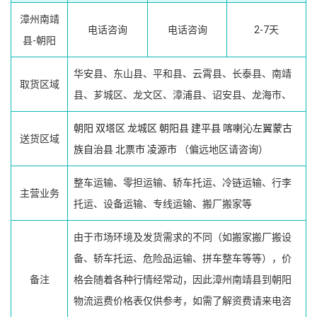
漳州南靖
电话咨询
电话咨询
2-7天
县-朝阳
华安县、东山县、平和县、云霄县、长泰县、南靖
取货区域
县、芗城区、龙文区、漳浦县、诏安县、龙海市、
朝阳
双塔区
龙城区
朝阳县
建平县
喀喇沁左翼蒙古
送货区域
族自治县
北票市
凌源市
（偏远地区请咨询）
整车运输、零担运输、轿车托运、冷链运输、行李
主营业务
托运、设备运输、专线运输、搬厂搬家等
由于市场环境及发货需求的不同（如搬家搬厂搬设
备、轿车托运、危险品运输、拼车整车等等），价
备注
格会随着各种行情经常动，因此漳州南靖县到朝阳
物流运费价格表仅供参考，如需了解资费请来电咨