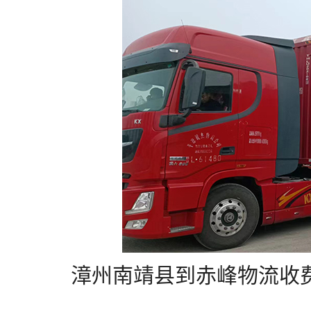
漳州南靖县到赤峰物流收