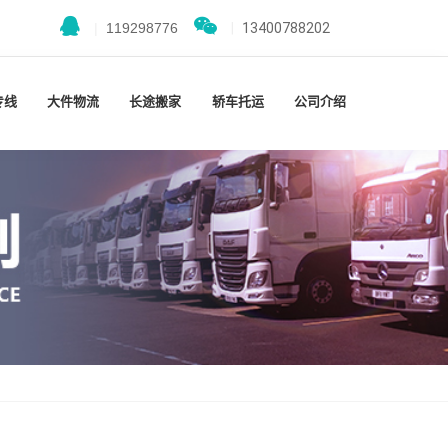
|
119298776
|
13400788202
专线
大件物流
长途搬家
轿车托运
公司介绍