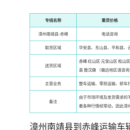
专线名称
重货价格
漳州南靖县-赤峰
电话咨询
取货区域
华安县、东山县、平和县、
赤峰
红山区
元宝山区
松山
送货区域
县
敖汉旗
（偏远地区请咨询
主营业务
整车运输、零担运输、轿车
由于市场环境及发货需求的
备注
着各种行情经常动，因此漳
漳州南靖县到赤峰运输车