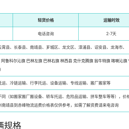
轻货价格
运输时效
电话咨询
2-7天
云霄县、长泰县、南靖县、芗城区、龙文区、漳浦县、诏安县、龙海市、
区
阿鲁科尔沁旗
巴林左旗
巴林右旗
林西县
克什克腾旗
翁牛特旗
喀喇沁旗
）
托运、冷链运输、行李托运、设备运输、专线运输、搬厂搬家等
不同（如搬家搬厂搬设备、轿车托运、危险品运输、拼车整车等等），价
州南靖县到赤峰物流运费价格表仅供参考，如需了解资费请来电咨询
辆规格