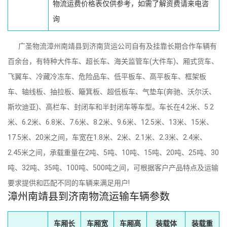
物流运费价格表仅供参考，如需了解资费请来电咨
询
广圣物流漳州南靖县到济南货运公司自有及挂靠长期合作车辆有
百余台，有特种大件车、超长车、海关监管车(大件车)、厢式货车、
飞翼车、冷藏冷冻车、危险品车、低平板车、高平板车、框架板
车、轴线板、抽拉板、簸箕板、超低板车、气垫车(奔驰、沃尔沃、
斯坎迪亚)、高栏车、封闭车和半封闭车等车型。车长在4.2米、5.2
米、6.2米、6.8米、7.6米、8.2米、9.6米、12.5米、13米、15米、
17.5米、20米之间，车宽在1.8米、2米、2.1米、2.3米、2.4米、
2.45米之间，承载重量在2吨、5吨、10吨、15吨、20吨、25吨、30
吨、32吨、35吨、100吨、500吨之间，可根据客户产品特点及运输
要求提供和匹配不同的车辆来满足用户!
漳州南靖县到济南物流运输车辆参数
车厢长
车厢宽
车厢高
装载体
装载重