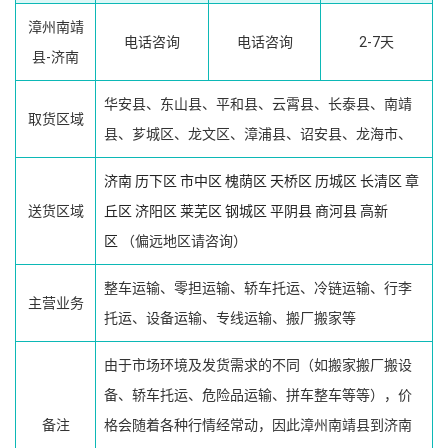
漳州南靖
电话咨询
电话咨询
2-7天
县-济南
华安县、东山县、平和县、云霄县、长泰县、南靖
取货区域
县、芗城区、龙文区、漳浦县、诏安县、龙海市、
济南
历下区
市中区
槐荫区
天桥区
历城区
长清区
章
送货区域
丘区
济阳区
莱芜区
钢城区
平阴县
商河县
高新
区
（偏远地区请咨询）
整车运输、零担运输、轿车托运、冷链运输、行李
主营业务
托运、设备运输、专线运输、搬厂搬家等
由于市场环境及发货需求的不同（如搬家搬厂搬设
备、轿车托运、危险品运输、拼车整车等等），价
备注
格会随着各种行情经常动，因此漳州南靖县到济南