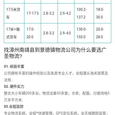
17.5米货
100.2-
18.0-
17-17.5
2.8-3.2
2.9-4.2
车
137.2
30.0
17米+箱
17.0-
130.0-
20.0-
2.8-3.2
2.9-4.0
式货车
20.0
150.0
28.0
找漳州南靖县到景德镇物流公司为什么要选广
圣物流?
01. 经验丰富
公司拥有丰富的操作经验以及各类专业人才，全程遵从海关政策及
法规 ;
02. 硬件实力
整合大小车辆200多台，物流设备50多套，仓库，配载，分拨场地5
万多平方米;
03.全程监控
专业物流系统，全程*快速管理，GPS定位系统，全天候跟踪监管 ;