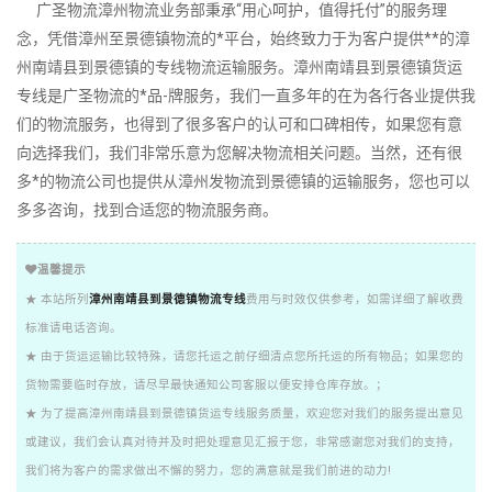
广圣物流漳州物流业务部秉承“用心呵护，值得托付”的服务理
念，凭借漳州至景德镇物流的*平台，始终致力于为客户提供**的漳
州南靖县到景德镇的专线物流运输服务。漳州南靖县到景德镇货运
专线是广圣物流的*品-牌服务，我们一直多年的在为各行各业提供我
们的物流服务，也得到了很多客户的认可和口碑相传，如果您有意
向选择我们，我们非常乐意为您解决物流相关问题。当然，还有很
多*的物流公司也提供从漳州发物流到景德镇的运输服务，您也可以
多多咨询，找到合适您的物流服务商。
温馨提示
★ 本站所列
漳州南靖县到景德镇物流专线
费用与时效仅供参考，如需详细了解收费
标准请电话咨询。
★ 由于货运运输比较特殊，请您托运之前仔细清点您所托运的所有物品；如果您的
货物需要临时存放，请尽早最快通知公司客服以便安排仓库存放。；
★ 为了提高漳州南靖县到景德镇货运专线服务质量，欢迎您对我们的服务提出意见
或建议，我们会认真对待并及时把处理意见汇报于您，非常感谢您对我们的支持，
我们将为客户的需求做出不懈的努力，您的满意就是我们前进的动力!