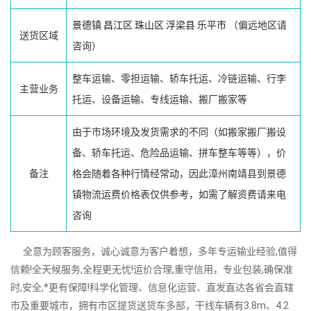
景德镇
昌江区
珠山区
浮梁县
乐平市
（偏远地区请
送货区域
咨询）
整车运输、零担运输、轿车托运、冷链运输、行李
主营业务
托运、设备运输、专线运输、搬厂搬家等
由于市场环境及发货需求的不同（如搬家搬厂搬设
备、轿车托运、危险品运输、拼车整车等等），价
备注
格会随着各种行情经常动，因此漳州南靖县到景德
镇物流运费价格表仅供参考，如需了解资费请来电
咨询
全意为顾客服务，诚心诚意为客户着想，多年专运输业经验,值得
信赖!全天候服务,全程更无忧!运价合理,重守信用，专业包装,确保准
时,安全,*更有保障!科学化管理、信息化运营、直发直达各省会直辖
市及重要城市，拥有市区提货送货车多部，干线车辆有3.8m、4.2