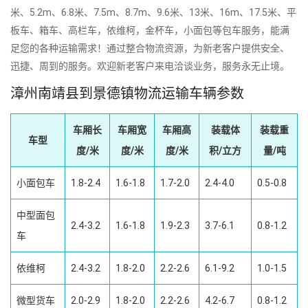
米、5.2m、6.8米、7.5m、8.7m、9.6米、13米、16m、17.5米、平
板车、箱车、高栏车，依维柯，金杯车，小面包等包车服务，能满
足您的各种运输需求！通过整合物流资源，为新老客户提供安全、
迅捷、周到的服务。欢迎新老客户来电洽谈业务，服务永无止境。
漳州南靖县到景德镇物流运输车辆参数
车厢长
车厢宽
车厢高
装载体
装载重
车型
度/米
度/米
度/米
积/立方
量/吨
小面包车
1.8-2.4
1.6-1.8
1.7-2.0
2.4-4.0
0.5-0.8
中型面包
2.4-3.2
1.6-1.8
1.9-2.3
3.7-6.1
0.8-1.2
车
依维柯
2.4-3.2
1.8-2.0
2.2-2.6
6.1-9.2
1.0-1.5
微型货车
2.0-2.9
1.8-2.0
2.2-2.6
4.2-6.7
0.8-1.2