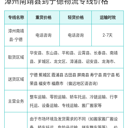
漳州南靖县到宁德物流专线价格
专线名称
重货价格
轻货价格
运输时效
漳州南靖
电话咨询
电话咨询
2-7天
县-宁德
华安县、东山县、平和县、云霄县、长泰县、南靖
取货区域
县、芗城区、龙文区、漳浦县、诏安县、龙海市、
宁德
蕉城区
霞浦县
古田县
屏南县
寿宁县
周宁县
柘
送货区域
荣县
福安市
福鼎市
（偏远地区请咨询）
整车运输、零担运输、轿车托运、冷链运输、行李
主营业务
托运、设备运输、专线运输、搬厂搬家等
由于市场环境及发货需求的不同（如搬家搬厂搬设
备、轿车托运、危险品运输、拼车整车等等），价