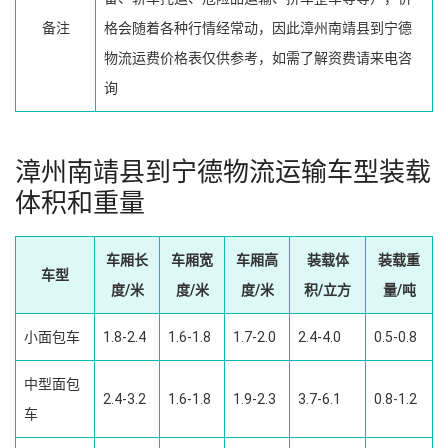
备注
格会随着各种行情经常动，因此漳州南靖县到宁德
物流运费价格表仅供参考，如需了解资费请来电咨
询
漳州南靖县到宁德物流运输车型装载
体积和重量
车厢长
车厢宽
车厢高
装载体
装载重
车型
度/米
度/米
度/米
积/立方
量/吨
小面包车
1.8-2.4
1.6-1.8
1.7-2.0
2.4-4.0
0.5-0.8
中型面包
2.4-3.2
1.6-1.8
1.9-2.3
3.7-6.1
0.8-1.2
车