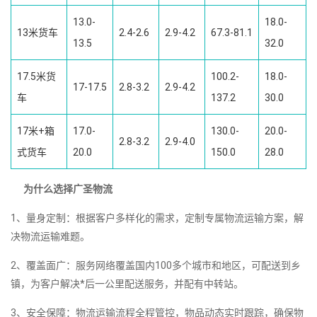
13.0-
18.0-
13米货车
2.4-2.6
2.9-4.2
67.3-81.1
13.5
32.0
17.5米货
100.2-
18.0-
17-17.5
2.8-3.2
2.9-4.2
车
137.2
30.0
17米+箱
17.0-
130.0-
20.0-
2.8-3.2
2.9-4.0
式货车
20.0
150.0
28.0
为什么选择广圣物流
1、量身定制：根据客户多样化的需求，定制专属物流运输方案，解
决物流运输难题。
2、覆盖面广：服务网络覆盖国内100多个城市和地区，可配送到乡
镇，为客户解决*后一公里配送服务，并配有中转站。
3、安全保障：物流运输流程全程管控，物品动态实时跟踪，确保物