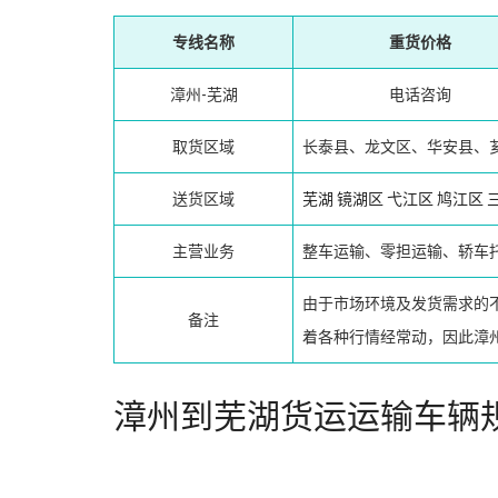
专线名称
重货价格
漳州-芜湖
电话咨询
取货区域
长泰县、龙文区、华安县、
送货区域
芜湖
镜湖区
弋江区
鸠江区
主营业务
整车运输、零担运输、轿车
由于市场环境及发货需求的
备注
着各种行情经常动，因此漳
漳州到芜湖货运运输车辆