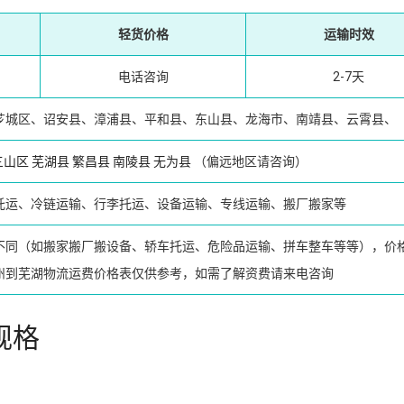
轻货价格
运输时效
电话咨询
2-7天
芗城区、诏安县、漳浦县、平和县、东山县、龙海市、南靖县、云霄县、
三山区
芜湖县
繁昌县
南陵县
无为县
（偏远地区请咨询）
托运、冷链运输、行李托运、设备运输、专线运输、搬厂搬家等
不同（如搬家搬厂搬设备、轿车托运、危险品运输、拼车整车等等），价
州到芜湖物流运费价格表仅供参考，如需了解资费请来电咨询
规格