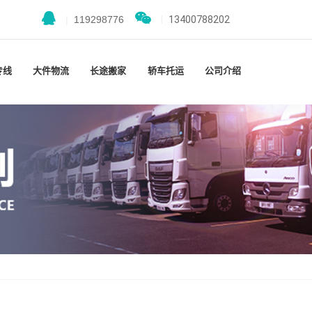
|
119298776
|
13400788202
专线
大件物流
长途搬家
轿车托运
公司介绍