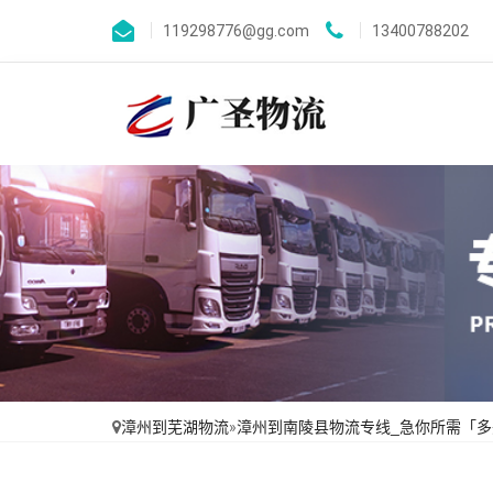
119298776@gg.com
13400788202
漳州到芜湖物流
»
漳州到南陵县物流专线_急你所需「