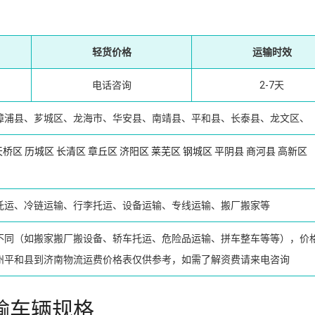
轻货价格
运输时效
电话咨询
2-7天
漳浦县、芗城区、龙海市、华安县、南靖县、平和县、长泰县、龙文区、
天桥区
历城区
长清区
章丘区
济阳区
莱芜区
钢城区
平阴县
商河县
高新区
托运、冷链运输、行李托运、设备运输、专线运输、搬厂搬家等
不同（如搬家搬厂搬设备、轿车托运、危险品运输、拼车整车等等），价
州平和县到济南物流运费价格表仅供参考，如需了解资费请来电咨询
输车辆规格