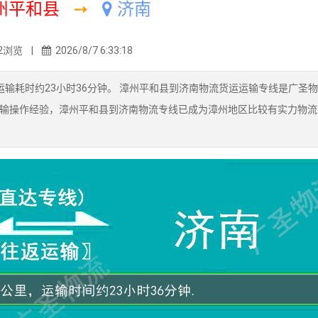
州平和县
➙
济南
2浏览 |
2026/8/7 6:33:18
输耗时约23小时36分钟。 漳州平和县到济南物流货运运输专线是广圣
输操作经验，漳州平和县到济南物流专线已成为漳州地区比较有实力物流