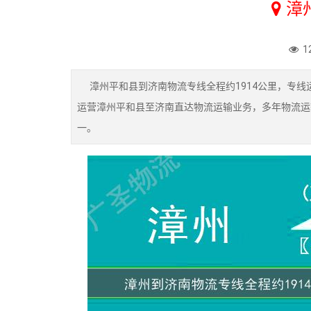
漳
1
漳州平和县到济南物流专线全程约1914公里，专线运
运营漳州平和县至济南直达物流运输业务，多年物流运
一。