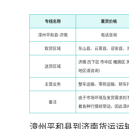
专线名称
重货价格
漳州平和县-济南
电话咨询
取货区域
东山县、云霄县、诏安县、
济南
历下区
市中区
槐荫区
送货区域
地区请咨询）
主营业务
整车运输、零担运输、轿车
由于市场环境及发货需求的
备注
着各种行情经常动，因此漳
漳州平和县到济南货运运