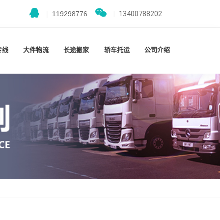
|
119298776
|
13400788202
专线
大件物流
长途搬家
轿车托运
公司介绍