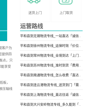
送货上门
上门取货
运营路线
平和县到无锡物流专线_一站直达「诚信经营」
平和县到徐州物流专线_运保时效「价位合理」
视客户为
您提供四
平和县到常州物流专线_全境到达「上门取件」
衡点，只
平和县到苏州物流专线_准时到货「费用多少」
都能享受
平和县到南通物流专线_怎么收费「直达不中转」
高低板，
平和县到连云港物流专线_送货到门「需要几天」
、液压轴线
平和县到上海物流专线_直达往返「诚信经营」
平和县到大兴安岭物流专线_多久能到「专线查询」