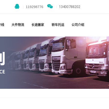
|
119298776
|
13400788202
专线
大件物流
长途搬家
轿车托运
公司介绍