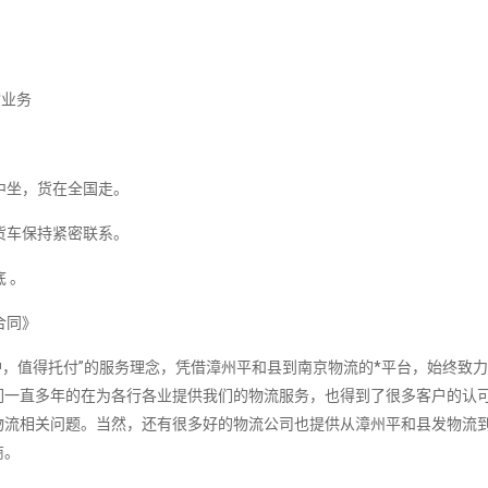
输业务
中坐，货在全国走。
货车保持紧密联系。
 。
合同》
，值得托付”的服务理念，凭借漳州平和县到南京物流的*平台，始终致
们一直多年的在为各行各业提供我们的物流服务，也得到了很多客户的认
物流相关问题。当然，还有很多好的物流公司也提供从漳州平和县发物流
商。