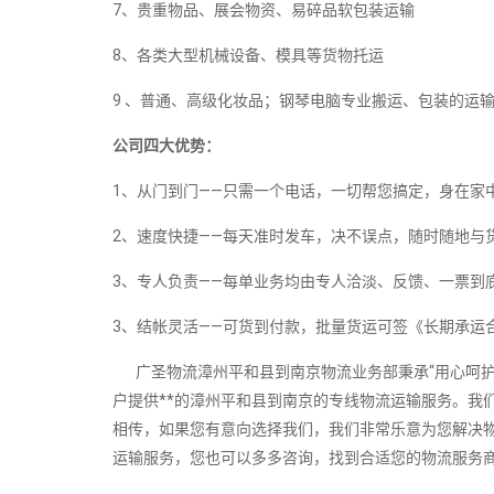
7、贵重物品、展会物资、易碎品软包装运输
8、各类大型机械设备、模具等货物托运
9 、普通、高级化妆品；钢琴电脑专业搬运、包装的运
公司四大优势：
1、从门到门——只需一个电话，一切帮您搞定，身在家
2、速度快捷——每天准时发车，决不误点，随时随地与
3、专人负责——每单业务均由专人洽淡、反馈、一票到底
3、结帐灵活——可货到付款，批量货运可签《长期承运
广圣物流漳州平和县到南京物流业务部秉承“用心呵护
户提供**的漳州平和县到南京的专线物流运输服务。我
相传，如果您有意向选择我们，我们非常乐意为您解决
运输服务，您也可以多多咨询，找到合适您的物流服务