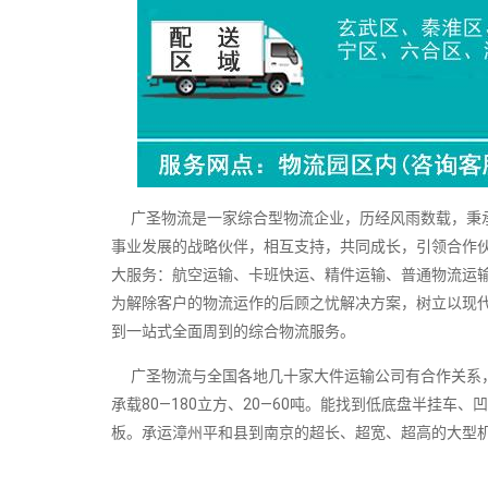
广圣物流是一家综合型物流企业，历经风雨数载，秉承
事业发展的战略伙伴，相互支持，共同成长，引领合作伙
大服务：航空运输、卡班快运、精件运输、普通物流运
为解除客户的物流运作的后顾之忧解决方案，树立以现
到一站式全面周到的综合物流服务。
广圣物流与全国各地几十家大件运输公司有合作关系，可随
承载80—180立方、20—60吨。能找到低底盘半挂
板。承运漳州平和县到南京的超长、超宽、超高的大型机