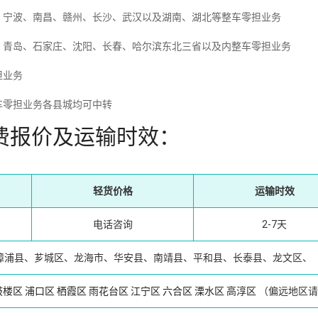
、宁波、南昌、赣州、长沙、武汉以及湖南、湖北等整车零担业务
、青岛、石家庄、沈阳、长春、哈尔滨东北三省以及内整车零担业务
担业务
车零担业务各县城均可中转
费报价及运输时效：
轻货价格
运输时效
电话咨询
2-7天
漳浦县、芗城区、龙海市、华安县、南靖县、平和县、长泰县、龙文区、
鼓楼区
浦口区
栖霞区
雨花台区
江宁区
六合区
溧水区
高淳区
（偏远地区请