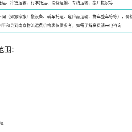
托运、冷链运输、行李托运、设备运输、专线运输、搬厂搬家等
不同（如搬家搬厂搬设备、轿车托运、危险品运输、拼车整车等等），价
州平和县到南京物流运费价格表仅供参考，如需了解资费请来电咨询
范围：
务
装
托运