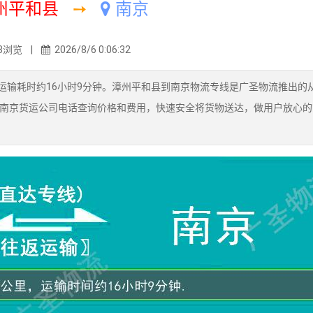
州平和县
➙
南京
3浏览 |
2026/8/6 0:06:32
运输耗时约16小时9分钟。漳州平和县到南京物流专线是广圣物流推出的
南京货运公司电话查询价格和费用，快速安全将货物送达，做用户放心的