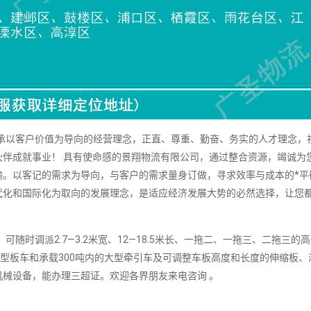
以客户价值为导向的经营理念，正直、尊重、勤奋、务实的人才理念，
伴成就事业！ 具有使命感的景翔物流有限公司，通过整合资源，竭诚为
输。以客记的需求为导向，与客户的需求量身订做，寻求效率与成本的*平
代化和国际化为取向的发展理念，是适应经济发展大势的必然选择，让您
时调派2.7—3.2米宽、12—18.5米长、一拖二、一拖三、二拖三的
车、凹型板车和承载300吨内的大型牵引车及可调整车板高度和长度的伸缩板
械设备，能办理三超证。欢迎各界朋友来电咨询 。