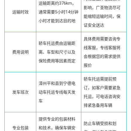
运输距离约376km，
影响，广圣物流尽可
运输时效
通常需要5小时14分钟
能缩短运输时间，保
小时才能到达目的地
证安全送达
具体费用需要咨询专
轿车托运费由运输距
线客服，专线客服将
费用说明
离、车型和尺寸以及
会根据您的需求提供
保险费用等因素而定
报价
轿车托运需提前预
漳州平和县到宁德电
订，如客户需要紧急
发车班次
动车托运专线每天发
托运，可电话咨询安
车
排紧急备用车辆
提供专业的包装材料
防止车辆受损和划
专业包装
和技术，确保车辆安