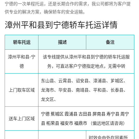
宁德的一次单程托运，还是长期合作的需求，我公司都将为客户提
供专业的解决方案，确保轿车的安全运输。
漳州平和县到宁德轿车托运详情
轿车托运
描述
备注
漳州平和县-宁
该专线提供从漳州平和县到宁德的轿车托运服
德
务，可直达客户宁德指定地点，无需中转
东山县、云霄县、诏安县、漳浦县、芗城区、
上门取车区域
龙海市、华安县、南靖县、平和县、长泰县、
龙文区、
宁德
蕉城区
霞浦县
古田县
屏南县
寿宁县
周宁
送车上门区域
县
柘荣县
福安市
福鼎市
（偏远地区请咨询）
时效会由外在因素所