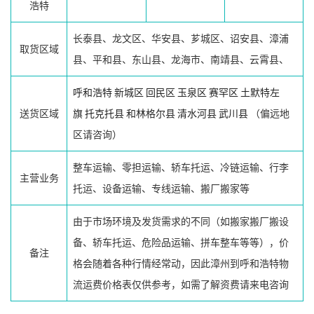
浩特
长泰县、龙文区、华安县、芗城区、诏安县、漳浦
取货区域
县、平和县、东山县、龙海市、南靖县、云霄县、
呼和浩特
新城区
回民区
玉泉区
赛罕区
土默特左
送货区域
旗
托克托县
和林格尔县
清水河县
武川县
（偏远地
区请咨询）
整车运输、零担运输、轿车托运、冷链运输、行李
主营业务
托运、设备运输、专线运输、搬厂搬家等
由于市场环境及发货需求的不同（如搬家搬厂搬设
备、轿车托运、危险品运输、拼车整车等等），价
备注
格会随着各种行情经常动，因此漳州到呼和浩特物
流运费价格表仅供参考，如需了解资费请来电咨询