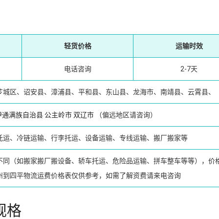
轻货价格
运输时效
电话咨询
2-7天
芗城区、诏安县、漳浦县、平和县、东山县、龙海市、南靖县、云霄县、
伊通满族自治县
公主岭市
双辽市
（偏远地区请咨询）
托运、冷链运输、行李托运、设备运输、专线运输、搬厂搬家等
不同（如搬家搬厂搬设备、轿车托运、危险品运输、拼车整车等等），价
州到四平物流运费价格表仅供参考，如需了解资费请来电咨询
规格