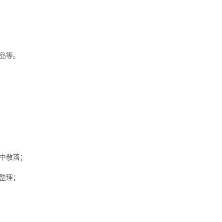
品等。
中散落；
整理；