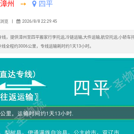
漳州
➙
四平
3浏览 |
2026/8/8 22:29:45
线，提供漳州至四平搬家行李托运,冷链运输,大件运输,航空托运,小轿车托
线全程约3006公里，专线运输耗时约1天13小时。