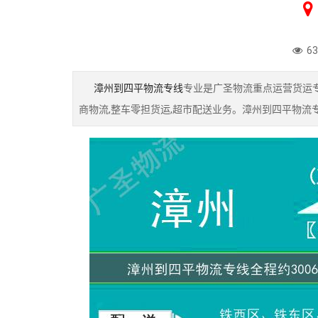
6
漳州到四平物流专线
专业是广圣物流重点运营货运专
商物流,整车零担货运,超市配送业务。漳州到四平物流专