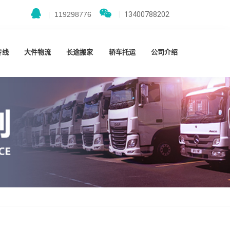
|
119298776
|
13400788202
专线
大件物流
长途搬家
轿车托运
公司介绍