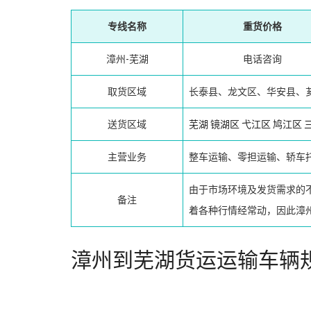
专线名称
重货价格
漳州-芜湖
电话咨询
取货区域
长泰县、龙文区、华安县、
送货区域
芜湖
镜湖区
弋江区
鸠江区
主营业务
整车运输、零担运输、轿车
由于市场环境及发货需求的
备注
着各种行情经常动，因此漳
漳州到芜湖货运运输车辆