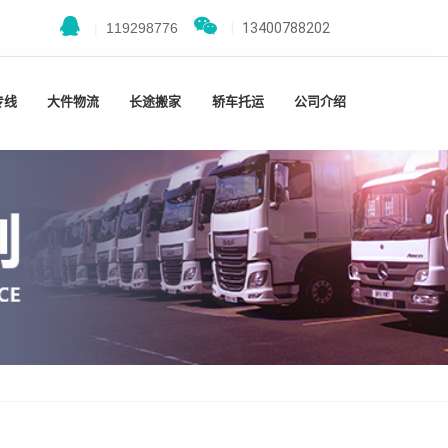
|
119298776
|
13400788202
专线
大件物流
长途搬家
轿车托运
公司介绍