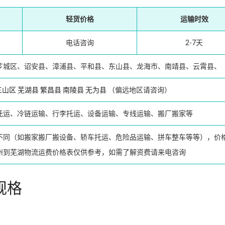
轻货价格
运输时效
电话咨询
2-7天
芗城区、诏安县、漳浦县、平和县、东山县、龙海市、南靖县、云霄县、
三山区
芜湖县
繁昌县
南陵县
无为县
（偏远地区请咨询）
托运、冷链运输、行李托运、设备运输、专线运输、搬厂搬家等
不同（如搬家搬厂搬设备、轿车托运、危险品运输、拼车整车等等），价
州到芜湖物流运费价格表仅供参考，如需了解资费请来电咨询
规格