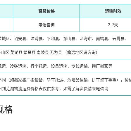
轻货价格
运输时效
电话咨询
2-7天
芗城区、诏安县、漳浦县、平和县、东山县、龙海市、南靖县、云霄县、
三山区
芜湖县
繁昌县
南陵县
无为县
（偏远地区请咨询）
托运、冷链运输、行李托运、设备运输、专线运输、搬厂搬家等
不同（如搬家搬厂搬设备、轿车托运、危险品运输、拼车整车等等），价
州到芜湖物流运费价格表仅供参考，如需了解资费请来电咨询
规格