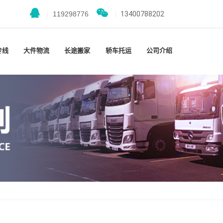
|
119298776
|
13400788202
专线
大件物流
长途搬家
轿车托运
公司介绍