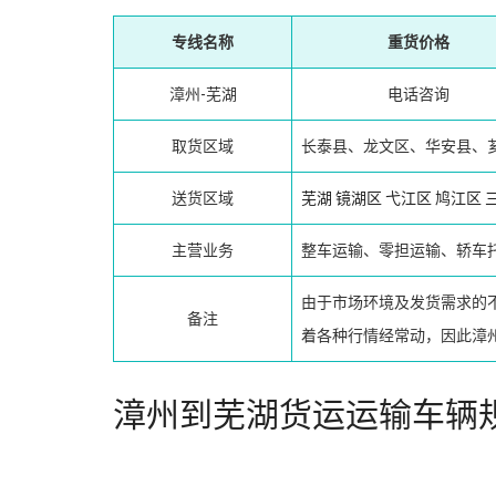
专线名称
重货价格
漳州-芜湖
电话咨询
取货区域
长泰县、龙文区、华安县、
送货区域
芜湖
镜湖区
弋江区
鸠江区
主营业务
整车运输、零担运输、轿车
由于市场环境及发货需求的
备注
着各种行情经常动，因此漳
漳州到芜湖货运运输车辆