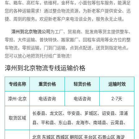
车、箱车、高栏车，依维柯，金杯车，小面包等包车服务，能满足
您的各种运输需求！通过整合物流资源，为新老客户提供安全、迅
捷、周到的服务。欢迎新老客户来电洽谈业务，服务永无止境。
漳州到北京物流公司
为工厂、贸易商、批发商等货主提供整车、
零担、大件运输、普快特快、搬家搬厂、回程车调用等全方位的整
车物流，零担运输，门到门运输，点到点配送，送货到指定地点。
您可以放心地把货托付给广圣物流！
漳州到北京物流专线运输价格
专线名称
重货价格
轻货价格
运输时效
漳州-北京
电话咨询
电话咨询
2-7天
长泰县、龙文区、华安县、芗城区、诏安县、漳浦
取货区域
县、平和县、东山县、龙海市、南靖县、云霄县、
北京
东城区
西城区
朝阳区
丰台区
石景山区
海淀