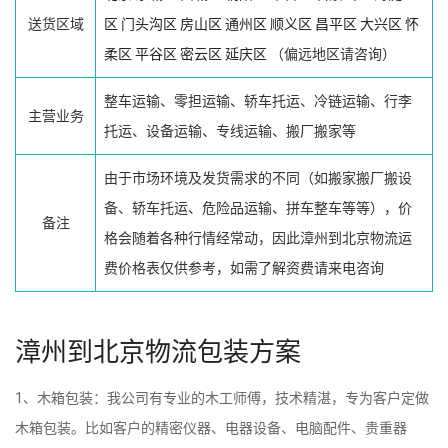
送货区域
区
门头沟区
房山区
通州区
顺义区
昌平区
大兴区
怀
柔区
平谷区
密云区
延庆区
（偏远地区请咨询）
整车运输、零担运输、轿车托运、冷链运输、行李
主营业务
托运、设备运输、专线运输、搬厂搬家等
由于市场环境及发货需求的不同（如搬家搬厂搬设
备、轿车托运、危险品运输、拼车整车等等），价
备注
格会随着各种行情经常动，因此漳州到北京物流运
费价格表仅供参考，如需了解资费请来电咨询
漳州到北京物流包装方案
1、木箱包装：我公司有专业的木工师傅，技术精湛，专为客户定做
木箱包装。比如客户的精密仪器、电器设备、电脑配件、贵重器