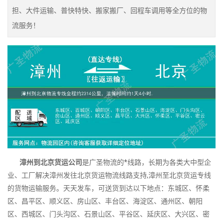
担、大件运输、普快特快、搬家搬厂、回程车调用等全方位的物
流服务！
漳州到北京货运公司
是广圣物流的*线路，长期为各类大中型企
业、工厂解决漳州发往北京货运物流线路支持,漳州至北京货运专线
的货物运输服务。天天发车，可送货到达以下地点：东城区、怀柔
区、昌平区、顺义区、房山区、丰台区、海淀区、通州区、朝阳
区、西城区、门头沟区、石景山区、平谷区、延庆区、大兴区、密