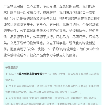
广圣物流宗旨：全心全意、专心专注、互惠您的满意、我们的追
求！愿与您一起双赢合作、成就辉煌，我们将珍惜您的每一次委
托！我们会把好的建议和方案告诉您，*终使您的产品在物流过程中
能够让您感觉更安全、更放心、更准时、运抵目的地。合作的基础
源于信任，公司真诚地恭候各位客户的来电、洽谈和协作。我们坚
信：品质源于细节，效率源于执行。尽心尽力，尽职尽责，尽善尽
美。立足于崭新的物流理念，立志于科学化、现代化的物流新途
径，彻底实现了“安全、快捷、*、节约”的物流理念，为广大中外企
业降低物流成本，提高产品竞争力奉献更好的服务。
温馨提示
★ 本站所列
漳州到北京物流专线
费用与时效仅供参考，如需详细了解收费标准请电
话咨询。
★ 由于货运运输比较特殊，请您托运之前仔细清点您所托运的所有物品；如果您的
货物需要临时存放，请尽早最快通知公司客服以便安排仓库存放。；
★ 为了提高漳州到北京货运专线服务质量，欢迎您对我们的服务提出意见或建议，
我们会认真对待并及时把处理意见汇报于您，非常感谢您对我们的支持，我们将为