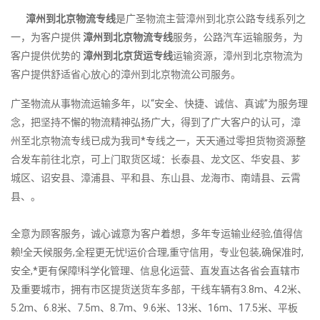
漳州到北京物流专线
是广圣物流主营漳州到北京公路专线系列之
一，为客户提供
漳州到北京物流专线
服务，公路汽车运输服务，为
客户提供优势的
漳州到北京货运专线
运输资源，漳州到北京物流为
客户提供舒适省心放心的漳州到北京物流公司服务。
广圣物流从事物流运输多年，以“安全、快捷、诚信、真诚”为服务理
念，把坚持不懈的物流精神弘扬广大，得到了广大客户的认可，漳
州至北京物流专线已成为我司*专线之一，天天通过零担货物资源整
合发车前往北京，可上门取货区域：长泰县、龙文区、华安县、芗
城区、诏安县、漳浦县、平和县、东山县、龙海市、南靖县、云霄
县、。
全意为顾客服务，诚心诚意为客户着想，多年专运输业经验,值得信
赖!全天候服务,全程更无忧!运价合理,重守信用，专业包装,确保准时,
安全,*更有保障!科学化管理、信息化运营、直发直达各省会直辖市
及重要城市，拥有市区提货送货车多部，干线车辆有3.8m、4.2米、
5.2m、6.8米、7.5m、8.7m、9.6米、13米、16m、17.5米、平板