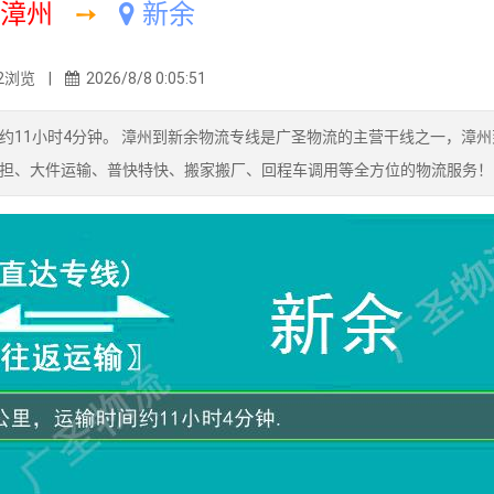
漳州
➙
新余
2浏览 |
2026/8/8 0:05:51
时约11小时4分钟。 漳州到新余物流专线是广圣物流的主营干线之一，漳
担、大件运输、普快特快、搬家搬厂、回程车调用等全方位的物流服务！