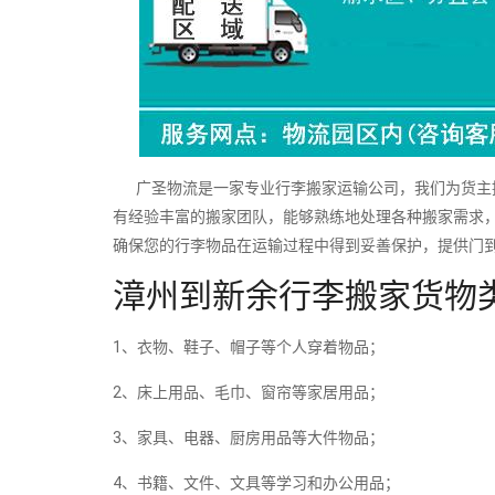
广圣物流是一家专业行李搬家运输公司，我们为货主提
有经验丰富的搬家团队，能够熟练地处理各种搬家需求
确保您的行李物品在运输过程中得到妥善保护，提供门
漳州到新余行李搬家货物
1、衣物、鞋子、帽子等个人穿着物品；
2、床上用品、毛巾、窗帘等家居用品；
3、家具、电器、厨房用品等大件物品；
4、书籍、文件、文具等学习和办公用品；