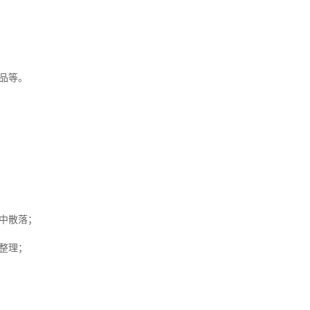
品等。
中散落；
整理；