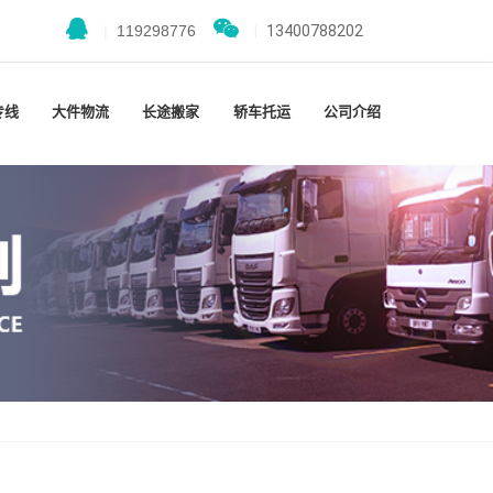
|
119298776
|
13400788202
专线
大件物流
长途搬家
轿车托运
公司介绍