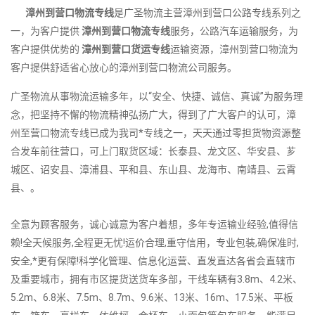
漳州到营口物流专线
是广圣物流主营漳州到营口公路专线系列之
一，为客户提供
漳州到营口物流专线
服务，公路汽车运输服务，为
客户提供优势的
漳州到营口货运专线
运输资源，漳州到营口物流为
客户提供舒适省心放心的漳州到营口物流公司服务。
广圣物流从事物流运输多年，以“安全、快捷、诚信、真诚”为服务理
念，把坚持不懈的物流精神弘扬广大，得到了广大客户的认可，漳
州至营口物流专线已成为我司*专线之一，天天通过零担货物资源整
合发车前往营口，可上门取货区域：长泰县、龙文区、华安县、芗
城区、诏安县、漳浦县、平和县、东山县、龙海市、南靖县、云霄
县、。
全意为顾客服务，诚心诚意为客户着想，多年专运输业经验,值得信
赖!全天候服务,全程更无忧!运价合理,重守信用，专业包装,确保准时,
安全,*更有保障!科学化管理、信息化运营、直发直达各省会直辖市
及重要城市，拥有市区提货送货车多部，干线车辆有3.8m、4.2米、
5.2m、6.8米、7.5m、8.7m、9.6米、13米、16m、17.5米、平板