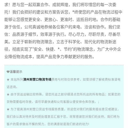
求！愿与您一起双赢合作、成就辉煌，我们将珍惜您的每一次委
托！我们会把好的建议和方案告诉您，*终使您的产品在物流过程中
能够让您感觉更安全、更放心、更准时、运抵目的地。合作的基础
源于信任，公司真诚地恭候各位客户的来电、洽谈和协作。我们坚
信：品质源于细节，效率源于执行。尽心尽力，尽职尽责，尽善尽
美。立足于崭新的物流理念，立志于科学化、现代化的物流新途
径，彻底实现了“安全、快捷、*、节约”的物流理念，为广大中外企
业降低物流成本，提高产品竞争力奉献更好的服务。
温馨提示
★ 本站所列
漳州到营口物流专线
费用与时效仅供参考，如需详细了解收费标准请电
话咨询。
★ 由于货运运输比较特殊，请您托运之前仔细清点您所托运的所有物品；如果您的
货物需要临时存放，请尽早最快通知公司客服以便安排仓库存放。；
★ 为了提高漳州到营口货运专线服务质量，欢迎您对我们的服务提出意见或建议，
我们会认真对待并及时把处理意见汇报于您，非常感谢您对我们的支持，我们将为
客户的需求做出不懈的努力，您的满意就是我们前进的动力!