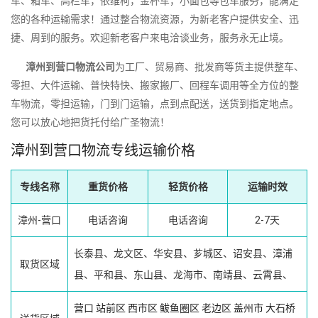
车、箱车、高栏车，依维柯，金杯车，小面包等包车服务，能满足
您的各种运输需求！通过整合物流资源，为新老客户提供安全、迅
捷、周到的服务。欢迎新老客户来电洽谈业务，服务永无止境。
漳州到营口物流公司
为工厂、贸易商、批发商等货主提供整车、
零担、大件运输、普快特快、搬家搬厂、回程车调用等全方位的整
车物流，零担运输，门到门运输，点到点配送，送货到指定地点。
您可以放心地把货托付给广圣物流！
漳州到营口物流专线运输价格
专线名称
重货价格
轻货价格
运输时效
漳州-营口
电话咨询
电话咨询
2-7天
长泰县、龙文区、华安县、芗城区、诏安县、漳浦
取货区域
县、平和县、东山县、龙海市、南靖县、云霄县、
营口
站前区
西市区
鲅鱼圈区
老边区
盖州市
大石桥