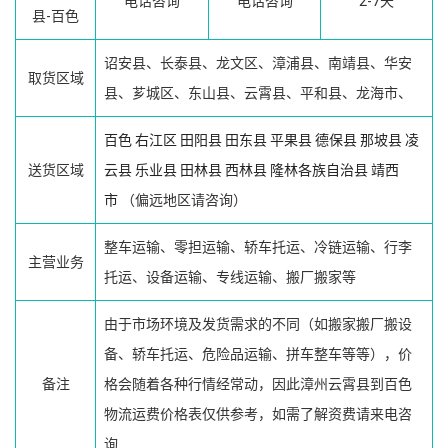
电话咨询
电话咨询
2-7天
县-百色
诏安县、长泰县、龙文区、漳浦县、南靖县、华安
取货区域
县、芗城区、东山县、云霄县、平和县、龙海市、
百色
右江区
田阳县
田东县
平果县
德保县
那坡县
凌
送货区域
云县
乐业县
田林县
西林县
隆林各族自治县
靖西
市
（偏远地区请咨询）
整车运输、零担运输、轿车托运、冷链运输、行李
主营业务
托运、设备运输、专线运输、搬厂搬家等
由于市场环境及发货需求的不同（如搬家搬厂搬设
备、轿车托运、危险品运输、拼车整车等等），价
备注
格会随着各种行情经常动，因此漳州云霄县到百色
物流运费价格表仅供参考，如需了解资费请来电咨
询