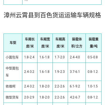
漳州云霄县到百色货运运输车辆规格
车厢长
车厢宽
车厢高
装载体
装载重
车型
度/米
度/米
度/米
积/立方
量/吨
小面包车
1.8-2.4
1.6-1.8
1.7-2.0
2.4-4.0
0.5-0.8
中型面包
2.4-3.2
1.6-1.8
1.9-2.3
3.7-6.1
0.8-1.2
车
依维柯
2.4-3.2
1.8-2.0
2.2-2.6
6.1-9.2
1.0-1.5
微型货车
2.0-2.9
1.8-2.0
2.2-2.6
4.2-6.7
0.8-1.2