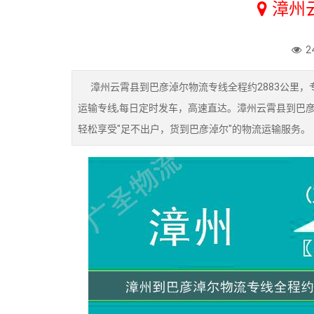
漳州
2
漳州云霄县到巴彦淖尔物流专线全程约2883公里，专
运输专线,每日定时发车，高速直达。漳州云霄县到巴
轻松享受"足不出户，货到巴彦淖尔"的物流运输服务。