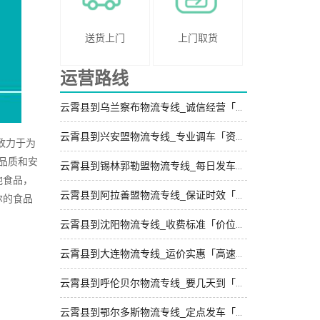
送货上门
上门取货
运营路线
云霄县到乌兰察布物流专线_诚信经营「全程无虑」
云霄县到兴安盟物流专线_专业调车「资质齐全」
致力于为
品质和安
云霄县到锡林郭勒盟物流专线_每日发车「门到门配送」
他食品，
云霄县到阿拉善盟物流专线_保证时效「几天到达」
尔的食品
云霄县到沈阳物流专线_收费标准「价位合理」
云霄县到大连物流专线_运价实惠「高速快运」
云霄县到呼伦贝尔物流专线_要几天到「按时送达」
云霄县到鄂尔多斯物流专线_定点发车「按时送达」