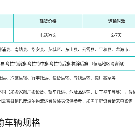
轻货价格
运输时效
电话咨询
2-7天
漳浦县、南靖县、华安县、芗城区、东山县、云霄县、平和县、龙海市、
口县
乌拉特前旗
乌拉特中旗
乌拉特后旗
杭锦后旗
（偏远地区请咨询）
托运、冷链运输、行李托运、设备运输、专线运输、搬厂搬家等
不同（如搬家搬厂搬设备、轿车托运、危险品运输、拼车整车等等），价
州云霄县到巴彦淖尔物流运费价格表仅供参考，如需了解资费请来电咨询
输车辆规格