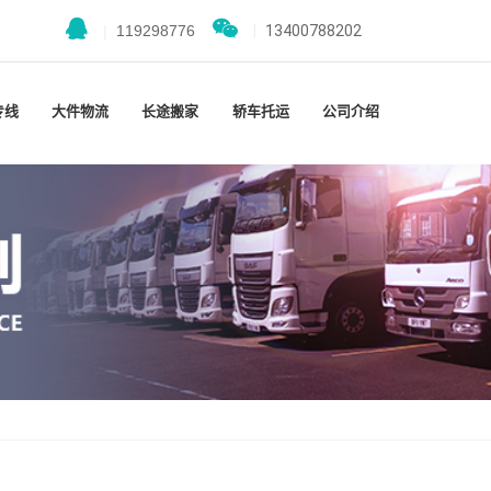
|
119298776
|
13400788202
专线
大件物流
长途搬家
轿车托运
公司介绍