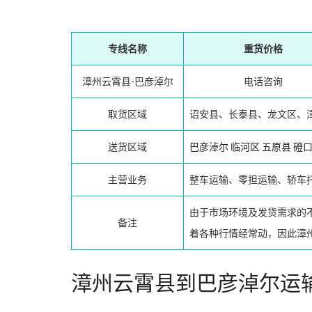
专线名称
重货价格
漳州云霄县-巴彦淖尔
电话咨询
取货区域
诏安县、长泰县、龙文区、
送货区域
巴彦淖尔
临河区
五原县
磴
主营业务
整车运输、零担运输、轿车
由于市场环境及发货需求的
备注
着各种行情经常动，因此漳
漳州云霄县到巴彦淖尔运