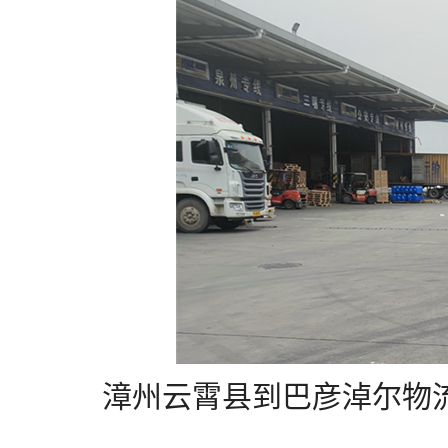
漳州云霄县到巴彦淖尔物