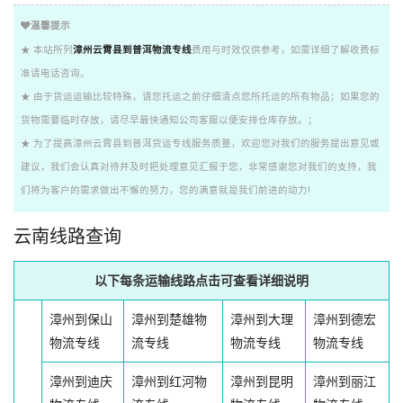
温馨提示
★ 本站所列
漳州云霄县到普洱物流专线
费用与时效仅供参考，如需详细了解收费标
准请电话咨询。
★ 由于货运运输比较特殊，请您托运之前仔细清点您所托运的所有物品；如果您的
货物需要临时存放，请尽早最快通知公司客服以便安排仓库存放。；
★ 为了提高漳州云霄县到普洱货运专线服务质量，欢迎您对我们的服务提出意见或
建议，我们会认真对待并及时把处理意见汇报于您，非常感谢您对我们的支持，我
们将为客户的需求做出不懈的努力，您的满意就是我们前进的动力!
云南线路查询
以下每条运输线路点击可查看详细说明
漳州到保山
漳州到楚雄物
漳州到大理
漳州到德宏
物流专线
流专线
物流专线
物流专线
漳州到迪庆
漳州到红河物
漳州到昆明
漳州到丽江