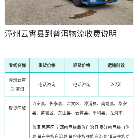
漳州云霄县到普洱物流收费说明
专线名称
重货价格
轻货价格
运输时效
漳州云霄
电话咨询
电话咨询
2-7天
县-普洱
诏安县、长泰县、龙文区、漳浦县、南靖县、华安
取货区域
县、芗城区、东山县、云霄县、平和县、龙海市、
普洱
思茅区
宁洱哈尼族彝族自治县
墨江哈尼族自治
县
景东彝族自治县
景谷傣族彝族自治县
镇沅彝族哈