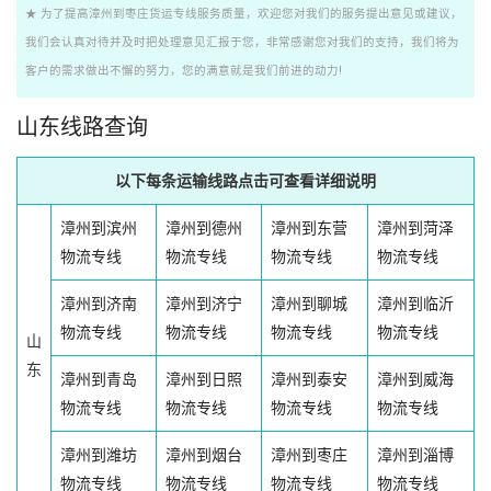
★ 为了提高漳州到枣庄货运专线服务质量，欢迎您对我们的服务提出意见或建议，
我们会认真对待并及时把处理意见汇报于您，非常感谢您对我们的支持，我们将为
客户的需求做出不懈的努力，您的满意就是我们前进的动力!
山东线路查询
以下每条运输线路点击可查看详细说明
漳州到滨州
漳州到德州
漳州到东营
漳州到菏泽
物流专线
物流专线
物流专线
物流专线
漳州到济南
漳州到济宁
漳州到聊城
漳州到临沂
物流专线
物流专线
物流专线
物流专线
山
东
漳州到青岛
漳州到日照
漳州到泰安
漳州到威海
物流专线
物流专线
物流专线
物流专线
漳州到潍坊
漳州到烟台
漳州到枣庄
漳州到淄博
物流专线
物流专线
物流专线
物流专线