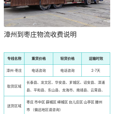
漳州到枣庄物流收费说明
专线名称
重货价格
轻货价格
运输时效
漳州-枣庄
电话咨询
电话咨询
2-7天
长泰县、龙文区、华安县、芗城区、诏安县、漳浦
取货区域
县、平和县、东山县、龙海市、南靖县、云霄县、
枣庄
市中区
薛城区
峄城区
台儿庄区
山亭区
滕州
送货区域
市
（偏远地区请咨询）