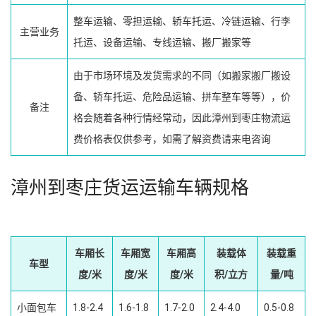
整车运输、零担运输、轿车托运、冷链运输、行李
主营业务
托运、设备运输、专线运输、搬厂搬家等
由于市场环境及发货需求的不同（如搬家搬厂搬设
备、轿车托运、危险品运输、拼车整车等等），价
备注
格会随着各种行情经常动，因此漳州到枣庄物流运
费价格表仅供参考，如需了解资费请来电咨询
漳州到枣庄货运运输车辆规格
车厢长
车厢宽
车厢高
装载体
装载重
车型
度/米
度/米
度/米
积/立方
量/吨
小面包车
1.8-2.4
1.6-1.8
1.7-2.0
2.4-4.0
0.5-0.8