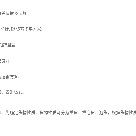
关政策及法规 ;
分拨场地5万多平方米;
踪监管 ;
良好;
运输方案;
题，省时省心。
积。先确定货物性质，货物性质可分为重货、重泡货、泡货，根据货物性