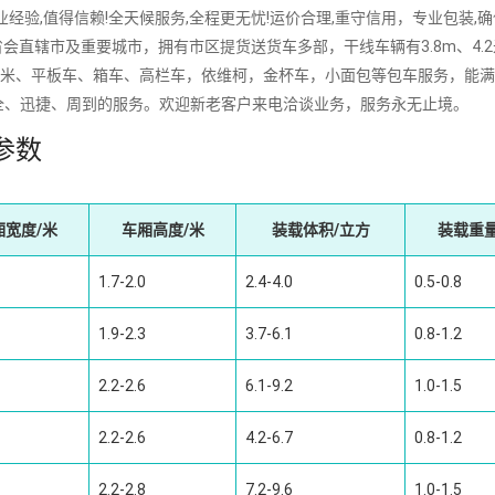
,值得信赖!全天候服务,全程更无忧!运价合理,重守信用，专业包装,确
会直辖市及重要城市，拥有市区提货送货车多部，干线车辆有3.8m、4.
16m、17.5米、平板车、箱车、高栏车，依维柯，金杯车，小面包等包车服务，能
全、迅捷、周到的服务。欢迎新老客户来电洽谈业务，服务永无止境。
参数
厢宽度/米
车厢高度/米
装载体积/立方
装载重量
1.7-2.0
2.4-4.0
0.5-0.8
1.9-2.3
3.7-6.1
0.8-1.2
2.2-2.6
6.1-9.2
1.0-1.5
2.2-2.6
4.2-6.7
0.8-1.2
2.2-2.8
7.2-9.6
1.0-1.5