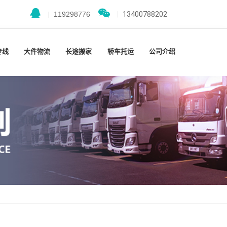
|
119298776
|
13400788202
专线
大件物流
长途搬家
轿车托运
公司介绍