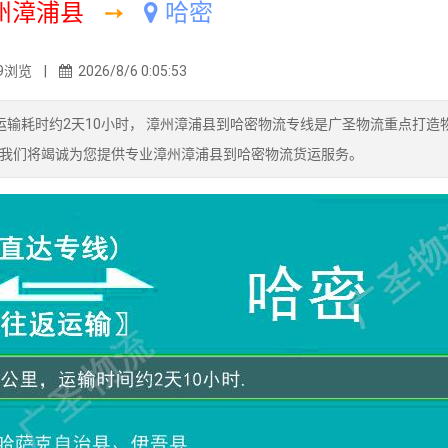
州漳浦县
➙
哈密
9浏览 |
2026/8/6 0:05:53
输耗时约2天10小时， 漳州漳浦县到哈密物流专线是广圣物流重点打造
我们将竭诚为您提供专业漳州漳浦县到哈密物流货运服务。