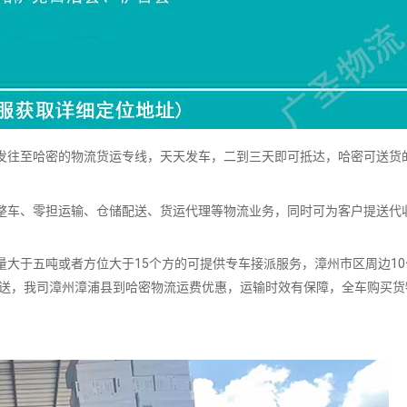
往至哈密的物流货运专线，天天发车，二到三天即可抵达，哈密可送货
车、零担运输、仓储配送、货运代理等物流业务，同时可为客户提送代
。
大于五吨或者方位大于15个方的可提供专车接派服务，漳州市区周边10
派送，我司漳州漳浦县到哈密物流运费优惠，运输时效有保障，全车购买货