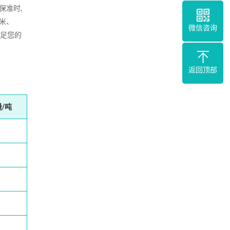
保准时,
2米、
微信咨询
满足您的
返回顶部
/吨