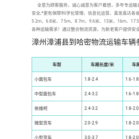
全意为顾客服务，诚心诚意为客户着想，多年专运输业经验
安全,*更有保障!科学化管理、信息化运营、直发直达各省
5.2m、6.8米、7.5m、8.7m、9.6米、13米、
各种运输需求！通过整合物流资源，为新老客户提供安
漳州漳浦县到哈密物流运输车辆
车型
车厢长度/米
车
小面包车
1.8-2.4
1.6-1.8
中型面包车
2.4-3.2
1.6-1.8
依维柯
2.4-3.2
1.8-2.0
微型货车
2.0-2.9
1.8-2.0
小型货车
3.0-3.7
1.8-2.0