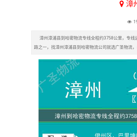
漳
1
漳州漳浦县到哈密物流专线全程约3758公里，专线运
路之一，找漳州漳浦县到哈密物流公司就选广圣物流，