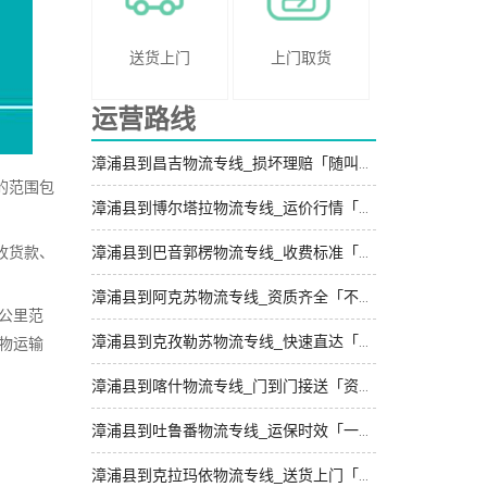
送货上门
上门取货
运营路线
漳浦县到昌吉物流专线_损坏理赔「随叫随到」
的范围包
漳浦县到博尔塔拉物流专线_运价行情「高速快运」
收货款、
漳浦县到巴音郭楞物流专线_收费标准「一站直达」
漳浦县到阿克苏物流专线_资质齐全「不随意加价」
公里范
漳浦县到克孜勒苏物流专线_快速直达「高效运输」
物运输
漳浦县到喀什物流专线_门到门接送「资质齐全」
漳浦县到吐鲁番物流专线_运保时效「一站直达」
漳浦县到克拉玛依物流专线_送货上门「快运直达」