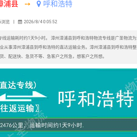
漳浦县
➙
呼和浩特
6浏览 |
2026/8/4 0:05:52
专线运输耗时约1天9小时。 漳州漳浦县到呼和浩特物流专线是广圣物流为
业从事漳州漳浦县到呼和浩特的直达运输业务。漳州漳浦县到呼和浩特整
货、配送快、急货不等、急客户之所急，想客户之所想。