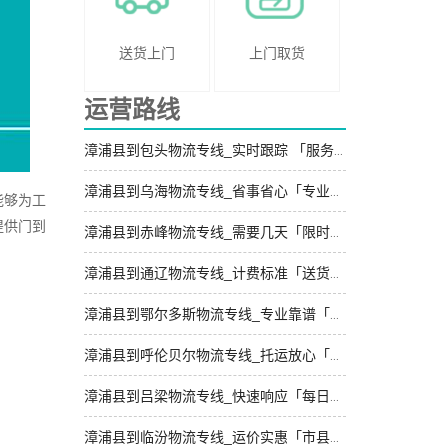
送货上门
上门取货
运营路线
漳浦县到包头物流专线_实时跟踪 「服务周到」
漳浦县到乌海物流专线_省事省心「专业可靠」
能够为工
提供门到
漳浦县到赤峰物流专线_需要几天「限时必达」
漳浦县到通辽物流专线_计费标准「送货上门」
漳浦县到鄂尔多斯物流专线_专业靠谱「直达特快专线」
漳浦县到呼伦贝尔物流专线_托运放心「准时准点」
漳浦县到吕梁物流专线_快速响应「每日发车」
漳浦县到临汾物流专线_运价实惠「市县派送」