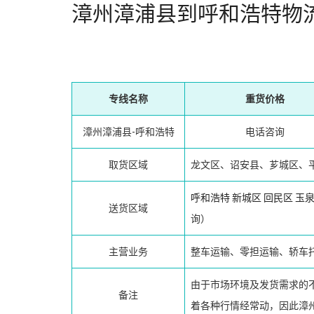
漳州漳浦县到呼和浩特物
专线名称
重货价格
漳州漳浦县-呼和浩特
电话咨询
取货区域
龙文区、诏安县、芗城区、
呼和浩特
新城区
回民区
玉
送货区域
询）
主营业务
整车运输、零担运输、轿车
由于市场环境及发货需求的
备注
着各种行情经常动，因此漳