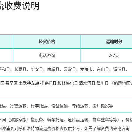
流收费说明
轻货价格
运输时效
电话咨询
2-7天
平和县、长泰县、华安县、南靖县、云霄县、龙海市、东山县、漳浦县、
泉区
赛罕区
土默特左旗
托克托县
和林格尔县
清水河县
武川县
（偏远地区
托运、冷链运输、行李托运、设备运输、专线运输、搬厂搬家等
不同（如搬家搬厂搬设备、轿车托运、危险品运输、拼车整车等等），价
州漳浦县到呼和浩特物流运费价格表仅供参考，如需了解资费请来电咨询