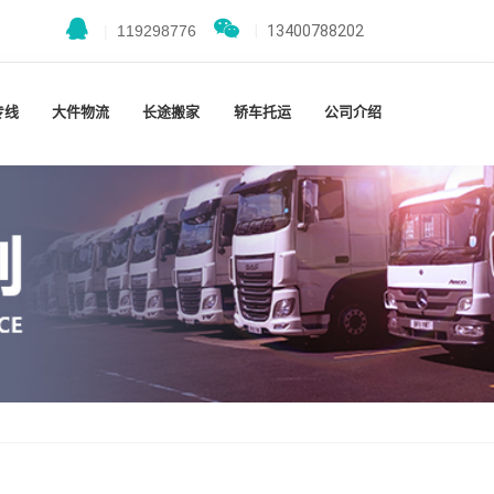
|
119298776
|
13400788202
专线
大件物流
长途搬家
轿车托运
公司介绍