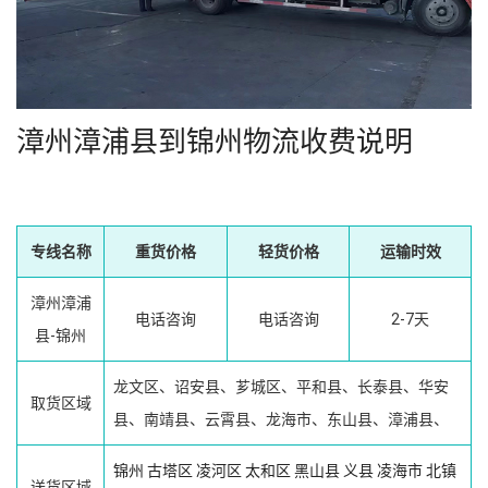
漳州漳浦县到锦州物流收费说明
专线名称
重货价格
轻货价格
运输时效
漳州漳浦
电话咨询
电话咨询
2-7天
县-锦州
龙文区、诏安县、芗城区、平和县、长泰县、华安
取货区域
县、南靖县、云霄县、龙海市、东山县、漳浦县、
锦州
古塔区
凌河区
太和区
黑山县
义县
凌海市
北镇
送货区域