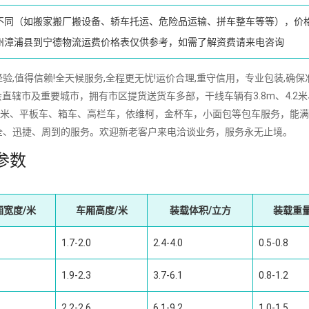
不同（如搬家搬厂搬设备、轿车托运、危险品运输、拼车整车等等），价
州漳浦县到宁德物流运费价格表仅供参考，如需了解资费请来电咨询
,值得信赖!全天候服务,全程更无忧!运价合理,重守信用，专业包装,确保
直辖市及重要城市，拥有市区提货送货车多部，干线车辆有3.8m、4.2米
16m、17.5米、平板车、箱车、高栏车，依维柯，金杯车，小面包等包车服务，能
全、迅捷、周到的服务。欢迎新老客户来电洽谈业务，服务永无止境。
参数
厢宽度/米
车厢高度/米
装载体积/立方
装载重量
1.7-2.0
2.4-4.0
0.5-0.8
1.9-2.3
3.7-6.1
0.8-1.2
2.2-2.6
6.1-9.2
1.0-1.5