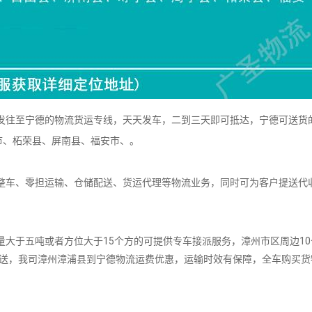
往至宁德的物流货运专线，天天发车，二到三天即可抵达，宁德可送货
市、柘荣县、屏南县、福安市、。
车、零担运输、仓储配送、货运代理等物流业务，同时可为客户提送代
。
大于五吨或者方位大于15个方的可提供专车接派服务，漳州市区周边10
派送，我司漳州漳浦县到宁德物流运费优惠，运输时效有保障，全车购买货