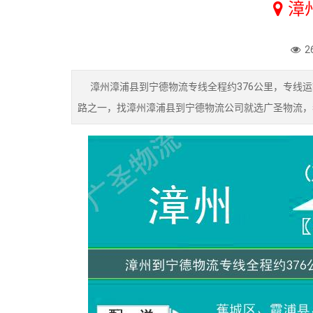
漳
2
漳州漳浦县到宁德物流专线全程约376公里，专线运
路之一，找漳州漳浦县到宁德物流公司就选广圣物流，