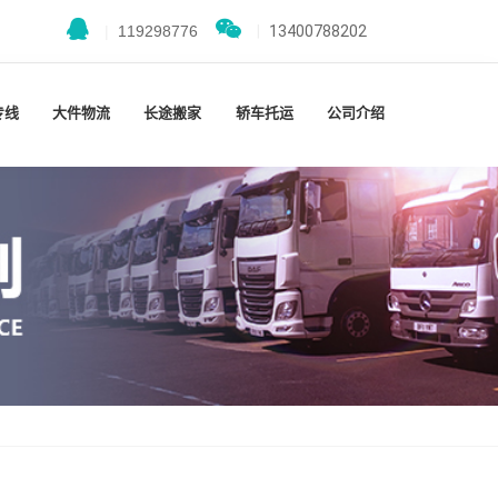
|
119298776
|
13400788202
专线
大件物流
长途搬家
轿车托运
公司介绍