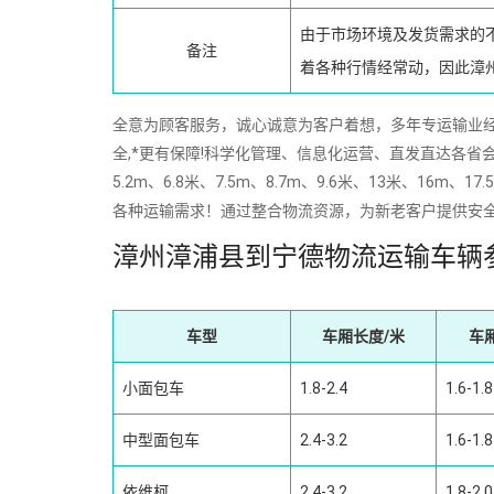
由于市场环境及发货需求的
备注
着各种行情经常动，因此漳
全意为顾客服务，诚心诚意为客户着想，多年专运输业经验
全,*更有保障!科学化管理、信息化运营、直发直达各省会
5.2m、6.8米、7.5m、8.7m、9.6米、13米、
各种运输需求！通过整合物流资源，为新老客户提供安
漳州漳浦县到宁德物流运输车辆
车型
车厢长度/米
车
小面包车
1.8-2.4
1.6-1.8
中型面包车
2.4-3.2
1.6-1.8
依维柯
2.4-3.2
1.8-2.0