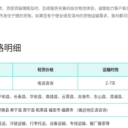
、货损货缺理赔及时、后续服务完善的综合物流体验，诚挚助力客户新
城市发往宁德的货物，如果您有宁德全境至漳州的货物运输需求，我司都可
格明细
轻货价格
运输时效
电话咨询
2-7天
平和县、长泰县、华安县、南靖县、云霄县、龙海市、东山县、漳浦县、
屏南县
寿宁县
周宁县
柘荣县
福安市
福鼎市
（偏远地区请咨询）
托运、冷链运输、行李托运、设备运输、专线运输、搬厂搬家等