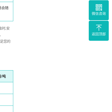
格会随
微信咨询
准时,安
返回顶部
、
满足您的
/吨