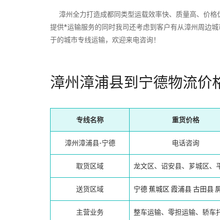
漳州全力打造成都同类型运载效率快、质量高、价格优
提供*运输服务的同时我司还考虑到客户有从漳州周边
于的城市专线运输，欢迎来电咨询！
漳州漳浦县到宁德物流价
专线名称
重货价格
漳州漳浦县-宁德
电话咨询
取货区域
龙文区、诏安县、芗城区、
送货区域
宁德
蕉城区
霞浦县
古田县
主营业务
整车运输、零担运输、轿车