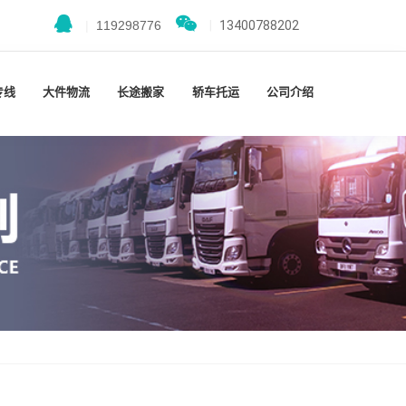
|
119298776
|
13400788202
专线
大件物流
长途搬家
轿车托运
公司介绍