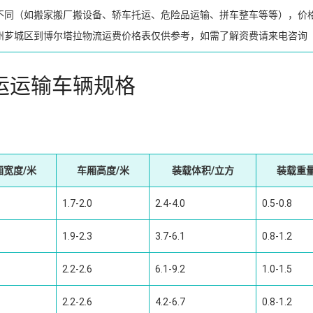
不同（如搬家搬厂搬设备、轿车托运、危险品运输、拼车整车等等），价
州芗城区到博尔塔拉物流运费价格表仅供参考，如需了解资费请来电咨询
运运输车辆规格
厢宽度/米
车厢高度/米
装载体积/立方
装载重量
1.7-2.0
2.4-4.0
0.5-0.8
1.9-2.3
3.7-6.1
0.8-1.2
2.2-2.6
6.1-9.2
1.0-1.5
2.2-2.6
4.2-6.7
0.8-1.2