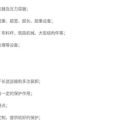
应器及压力容器；
重、超宽、超长、超重设备；
布料杆、筑路机械、大型结构件等；
处理等设备；
于长途运输和多次装卸；
有一定的保护作用；
特点；
定制，提供较好的保护；