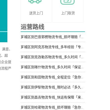
送货上门
上门取货
运营路线
芗城区到巴音郭楞物流专线_损坏理赔「价格实惠」
芗城区到阿克苏物流专线_多年经验「专业调车」
、满意、
宽、超
芗城区到克孜勒苏物流专线_多久时间「送货到门」
类企业提
芗城区到喀什物流专线_多久时间「保证时效」
输流程严
芗城区到和田物流专线_全程定位「急你所需」
芗城区到伊犁物流专线_限时必达「多久能到」
芗城区到昌吉物流专线_快运有保障「来电咨询」
芗城区到哈密物流专线_损坏理赔「急你所需」