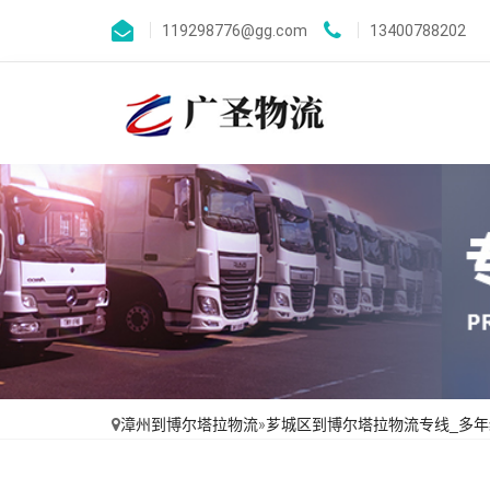
119298776@gg.com
13400788202
漳州到博尔塔拉物流
»
芗城区到博尔塔拉物流专线_多