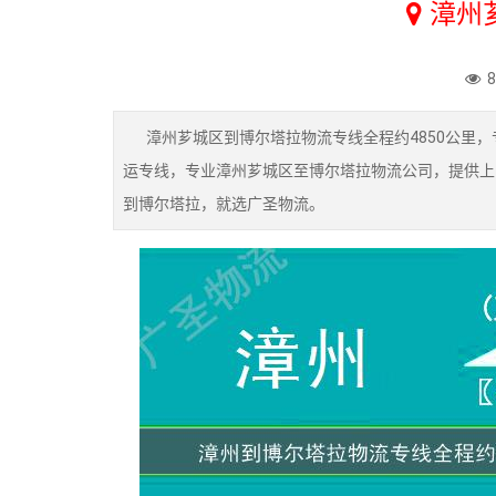
漳州
漳州芗城区到博尔塔拉物流专线全程约4850公里，
运专线，专业漳州芗城区至博尔塔拉物流公司，提供上
到博尔塔拉，就选广圣物流。