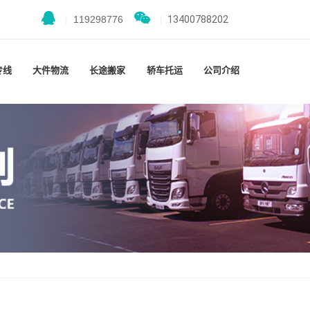
|
119298776
|
13400788202
专线
大件物流
长途搬家
轿车托运
公司介绍