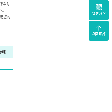
保准时,
2米、
微信咨询
满足您的
返回顶部
/吨