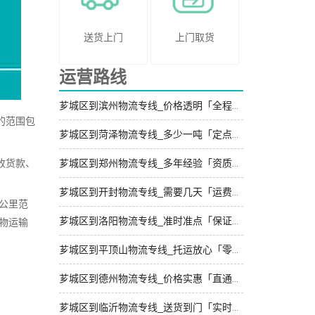
送货上门
上门取货
运营路线
芗城区到滨州物流专线_价格透明「全程直达」
的范围包
芗城区到菏泽物流专线_多少一吨「定点发车」
收货款、
芗城区到郑州物流专线_多年经验「资质齐全」
芗城区到开封物流专线_需要几天「运费多少」
公里范
芗城区到洛阳物流专线_准时准点「保证时效」
物运输
芗城区到平顶山物流专线_托运放心「零担配货」
芗城区到德州物流专线_价格实惠「直通专线」
芗城区到临沂物流专线_送货到门「实时反馈」