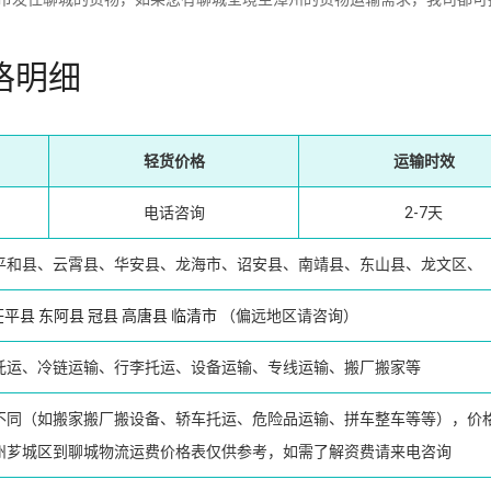
格明细
轻货价格
运输时效
电话咨询
2-7天
平和县、云霄县、华安县、龙海市、诏安县、南靖县、东山县、龙文区、
茌平县
东阿县
冠县
高唐县
临清市
（偏远地区请咨询）
托运、冷链运输、行李托运、设备运输、专线运输、搬厂搬家等
不同（如搬家搬厂搬设备、轿车托运、危险品运输、拼车整车等等），价
州芗城区到聊城物流运费价格表仅供参考，如需了解资费请来电咨询