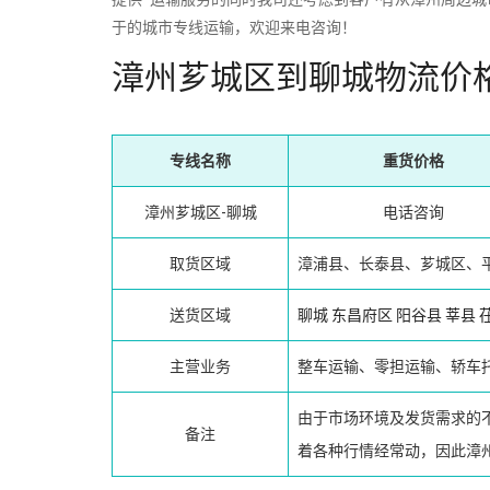
于的城市专线运输，欢迎来电咨询！
漳州芗城区到聊城物流价
专线名称
重货价格
漳州芗城区-聊城
电话咨询
取货区域
漳浦县、长泰县、芗城区、
送货区域
聊城
东昌府区
阳谷县
莘县
主营业务
整车运输、零担运输、轿车
由于市场环境及发货需求的
备注
着各种行情经常动，因此漳