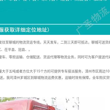
往至聊城的物流货运专线，天天发车，二到三天即可抵达，聊城可送货
区、茌平县、冠县、。
车、零担运输、仓储配送、货运代理等物流业务，同时可为客户提送代
。
大于五吨或者方位大于15个方的可提供专车接派服务，漳州市区周边10
派送，我司漳州芗城区到聊城物流运费优惠，运输时效有保障，全车购买货