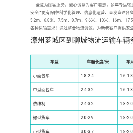
全意为顾客服务，诚心诚意为客户着想，多年专运输业经验
安全,*更有保障!科学化管理、信息化运营、直发直达各省
5.2m、6.8米、7.5m、8.7m、9.6米、13米、
各种运输需求！通过整合物流资源，为新老客户提供安
漳州芗城区到聊城物流运输车辆
车型
车厢长度/米
车
小面包车
1.8-2.4
1.6-1.8
中型面包车
2.4-3.2
1.6-1.8
依维柯
2.4-3.2
1.8-2.0
微型货车
2.0-2.9
1.8-2.0
小型货车
3.0-3.7
1.8-2.0