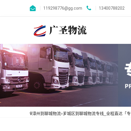
119298776@gg.com
13400788202
漳州到聊城物流
»
芗城区到聊城物流专线_全程直达「