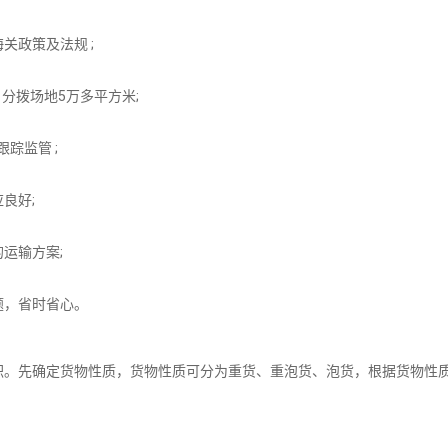
关政策及法规 ;
分拨场地5万多平方米;
踪监管 ;
良好;
运输方案;
题，省时省心。
积。先确定货物性质，货物性质可分为重货、重泡货、泡货，根据货物性