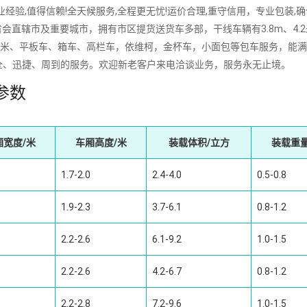
,值得信赖!全天候服务,全程更无忧!运价合理,重守信用，专业包装,确
会直辖市及重要城市，拥有市区提货送货车多部，干线车辆有3.8m、4.
16m、17.5米、平板车、箱车、高栏车，依维柯，金杯车，小面包等包车服务，能
全、迅捷、周到的服务。欢迎新老客户来电洽谈业务，服务永无止境。
参数
厢宽度/米
车厢高度/米
装载体积/立方
装载重量
1.7-2.0
2.4-4.0
0.5-0.8
1.9-2.3
3.7-6.1
0.8-1.2
2.2-2.6
6.1-9.2
1.0-1.5
2.2-2.6
4.2-6.7
0.8-1.2
2.2-2.8
7.2-9.6
1.0-1.5