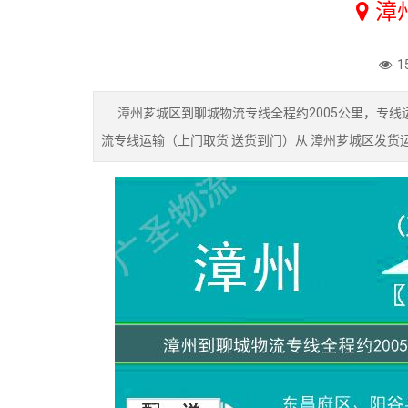
漳
1
漳州芗城区到聊城物流专线全程约2005公里，专线运
流专线运输（上门取货 送货到门）从 漳州芗城区发货