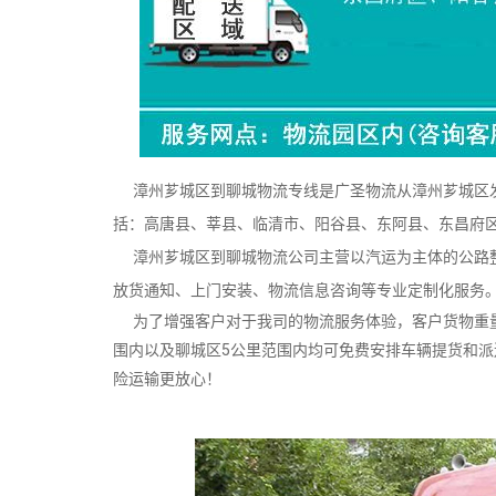
漳州芗城区到聊城物流专线是广圣物流从漳州芗城区发
括：高唐县、莘县、临清市、阳谷县、东阿县、东昌府
漳州芗城区到聊城物流公司主营以汽运为主体的公路整
放货通知、上门安装、物流信息咨询等专业定制化服务
为了增强客户对于我司的物流服务体验，客户货物重量
围内以及聊城区5公里范围内均可免费安排车辆提货和
险运输更放心！