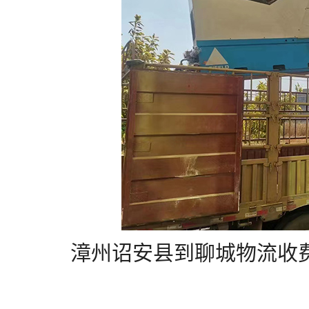
漳州诏安县到聊城物流收