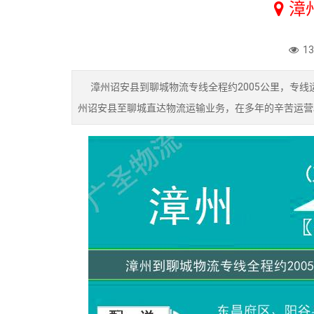
漳
1
漳州诏安县到聊城物流专线全程约2005公里，专线
州诏安县至聊城直达物流运输业务，在多年的辛苦运营