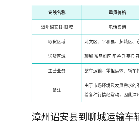
专线名称
重货价格
漳州诏安县-聊城
电话咨询
取货区域
龙文区、平和县、芗城区、
送货区域
聊城
东昌府区
阳谷县
莘县
主营业务
整车运输、零担运输、轿车
由于市场环境及发货需求的
备注
着各种行情经常动，因此漳
漳州诏安县到聊城运输车