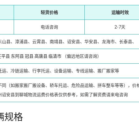
轻货价格
运输时效
电话咨询
2-7天
东山县、漳浦县、云霄县、南靖县、诏安县、华安县、龙海市、长泰县、
茌平县
东阿县
冠县
高唐县
临清市
（偏远地区请咨询）
托运、冷链运输、行李托运、设备运输、专线运输、搬厂搬家等
不同（如搬家搬厂搬设备、轿车托运、危险品运输、拼车整车等等），价
州诏安县到聊城物流运费价格表仅供参考，如需了解资费请来电咨询
辆规格