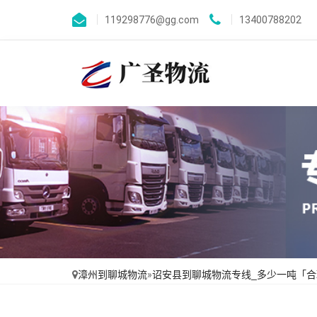
119298776@gg.com
13400788202
漳州到聊城物流
»
诏安县到聊城物流专线_多少一吨「