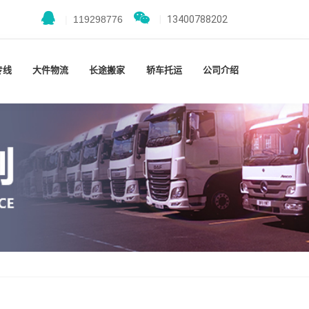
|
119298776
|
13400788202
专线
大件物流
长途搬家
轿车托运
公司介绍