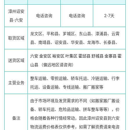
漳州诏安
电话咨询
电话咨询
2-7天
县-六安
龙文区、平和县、芗城区、东山县、漳浦县、云霄
取货区域
县、南靖县、诏安县、华安县、龙海市、长泰县、
六安
金安区
裕安区
叶集区
霍邱县
舒城县
金寨县
霍
送货区域
山县
（偏远地区请咨询）
整车运输、零担运输、轿车托运、冷链运输、行李
主营业务
托运、设备运输、专线运输、搬厂搬家等
由于市场环境及发货需求的不同（如搬家搬厂搬设
备、轿车托运、危险品运输、拼车整车等等），价
备注
格会随着各种行情经常动，因此漳州诏安县到六安
物流运费价格表仅供参考，如需了解资费请来电咨