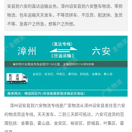
安县到六安的直达运输业务。漳州诏安县到六安整车物流、零担
物流、包车运输天天发车，不等货拼车、不压货、配送快、急货
不等、急客户之所急，想客户之所想。
漳州诏安县到六安物流专线是广圣物流从漳州诏安县发往至六安
的物流货运专线，天天发车，二到三天即可抵达，六安可送货的范
围包括：金寨县、霍山县、金安区、裕安区、舒城县、叶集区、霍
邱县、。