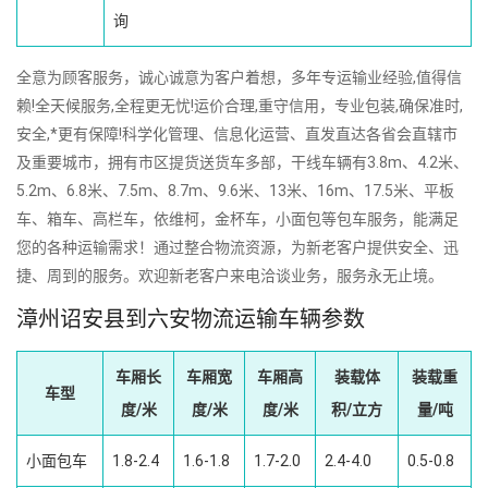
询
全意为顾客服务，诚心诚意为客户着想，多年专运输业经验,值得信
赖!全天候服务,全程更无忧!运价合理,重守信用，专业包装,确保准时,
安全,*更有保障!科学化管理、信息化运营、直发直达各省会直辖市
及重要城市，拥有市区提货送货车多部，干线车辆有3.8m、4.2米、
5.2m、6.8米、7.5m、8.7m、9.6米、13米、16m、17.5米、平板
车、箱车、高栏车，依维柯，金杯车，小面包等包车服务，能满足
您的各种运输需求！通过整合物流资源，为新老客户提供安全、迅
捷、周到的服务。欢迎新老客户来电洽谈业务，服务永无止境。
漳州诏安县到六安物流运输车辆参数
车厢长
车厢宽
车厢高
装载体
装载重
车型
度/米
度/米
度/米
积/立方
量/吨
小面包车
1.8-2.4
1.6-1.8
1.7-2.0
2.4-4.0
0.5-0.8