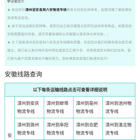
温馨提示
★ 本站所列
漳州诏安县到六安物流专线
费用与时效仅供参考，如需详细了解收费标
准请电话咨询。
★ 由于货运运输比较特殊，请您托运之前仔细清点您所托运的所有物品；如果您的
货物需要临时存放，请尽早最快通知公司客服以便安排仓库存放。；
★ 为了提高漳州诏安县到六安货运专线服务质量，欢迎您对我们的服务提出意见或
建议，我们会认真对待并及时把处理意见汇报于您，非常感谢您对我们的支持，我
们将为客户的需求做出不懈的努力，您的满意就是我们前进的动力!
安徽线路查询
以下每条运输线路点击可查看详细说明
漳州到安庆
漳州到蚌埠
漳州到亳州
漳州到池州物
物流专线
物流专线
物流专线
流专线
漳州到滁州
漳州到阜阳
漳州到合肥
漳州到淮北物
物流专线
物流专线
物流专线
流专线
安