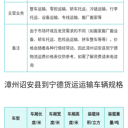
整车运输、零担运输、轿车托运、冷链运输、行李
主营业务
托运、设备运输、专线运输、搬厂搬家等
由于市场环境及发货需求的不同（如搬家搬厂搬设
备、轿车托运、危险品运输、拼车整车等等），价
备注
格会随着各种行情经常动，因此漳州诏安县到宁德
物流运费价格表仅供参考，如需了解资费请来电咨
询
漳州诏安县到宁德货运运输车辆规格
车厢长
车厢宽
车厢高
装载体
装载重
车型
度/米
度/米
度/米
积/立方
量/吨