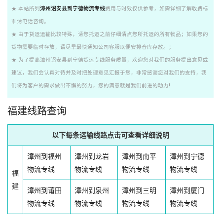
★ 本站所列
漳州诏安县到宁德物流专线
费用与时效仅供参考，如需详细了解收费标
准请电话咨询。
★ 由于货运运输比较特殊，请您托运之前仔细清点您所托运的所有物品；如果您的
货物需要临时存放，请尽早最快通知公司客服以便安排仓库存放。；
★ 为了提高漳州诏安县到宁德货运专线服务质量，欢迎您对我们的服务提出意见或
建议，我们会认真对待并及时把处理意见汇报于您，非常感谢您对我们的支持，我
们将为客户的需求做出不懈的努力，您的满意就是我们前进的动力!
福建线路查询
以下每条运输线路点击可查看详细说明
漳州到福州
漳州到龙岩
漳州到南平
漳州到宁德
物流专线
物流专线
物流专线
物流专线
福
建
漳州到莆田
漳州到泉州
漳州到三明
漳州到厦门
物流专线
物流专线
物流专线
物流专线