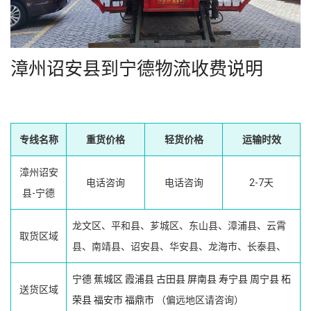
漳州诏安县到宁德物流收费说明
专线名称
重货价格
轻货价格
运输时效
漳州诏安
电话咨询
电话咨询
2-7天
县-宁德
龙文区、平和县、芗城区、东山县、漳浦县、云霄
取货区域
县、南靖县、诏安县、华安县、龙海市、长泰县、
宁德
蕉城区
霞浦县
古田县
屏南县
寿宁县
周宁县
柘
送货区域
荣县
福安市
福鼎市
（偏远地区请咨询）