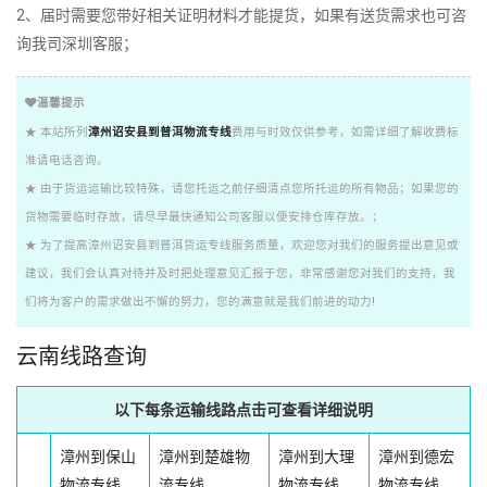
2、届时需要您带好相关证明材料才能提货，如果有送货需求也可咨
询我司深圳客服；
温馨提示
★ 本站所列
漳州诏安县到普洱物流专线
费用与时效仅供参考，如需详细了解收费标
准请电话咨询。
★ 由于货运运输比较特殊，请您托运之前仔细清点您所托运的所有物品；如果您的
货物需要临时存放，请尽早最快通知公司客服以便安排仓库存放。；
★ 为了提高漳州诏安县到普洱货运专线服务质量，欢迎您对我们的服务提出意见或
建议，我们会认真对待并及时把处理意见汇报于您，非常感谢您对我们的支持，我
们将为客户的需求做出不懈的努力，您的满意就是我们前进的动力!
云南线路查询
以下每条运输线路点击可查看详细说明
漳州到保山
漳州到楚雄物
漳州到大理
漳州到德宏
物流专线
流专线
物流专线
物流专线