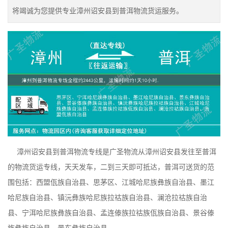
将竭诚为您提供专业漳州诏安县到普洱物流货运服务。
漳州诏安县到普洱物流专线是广圣物流从漳州诏安县发往至普洱
的物流货运专线，天天发车，二到三天即可抵达，普洱可送货的范
围包括：西盟佤族自治县、思茅区、江城哈尼族彝族自治县、墨江
哈尼族自治县、镇沅彝族哈尼族拉祜族自治县、澜沧拉祜族自治
县、宁洱哈尼族彝族自治县、孟连傣族拉祜族佤族自治县、景谷傣
族彝族自治县、景东彝族自治县、。