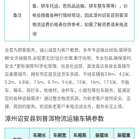
备、轿车托运、危险品运输、拼车整车等等），价
备注
格会随着各种行情经常动，因此漳州诏安县到普洱
物流运费价格表仅供参考，如需了解资费请来电咨
询
全意为顾客服务，诚心诚意为客户着想，多年专运输业经验,值得信
赖!全天候服务,全程更无忧!运价合理,重守信用，专业包装,确保准时,
安全,*更有保障!科学化管理、信息化运营、直发直达各省会直辖市
及重要城市，拥有市区提货送货车多部，干线车辆有3.8m、4.2米、
5.2m、6.8米、7.5m、8.7m、9.6米、13米、16m、17.5米、平板
车、箱车、高栏车，依维柯，金杯车，小面包等包车服务，能满足
您的各种运输需求！通过整合物流资源，为新老客户提供安全、迅
捷、周到的服务。欢迎新老客户来电洽谈业务，服务永无止境。
漳州诏安县到普洱物流运输车辆参数
车厢长
车厢宽
车厢高
装载体
装载重