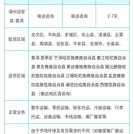
漳州诏安
电话咨询
电话咨询
2-7天
县-普洱
龙文区、平和县、芗城区、东山县、漳浦县、云霄
取货区域
县、南靖县、诏安县、华安县、龙海市、长泰县、
普洱
思茅区
宁洱哈尼族彝族自治县
墨江哈尼族自治
县
景东彝族自治县
景谷傣族彝族自治县
镇沅彝族哈
送货区域
尼族拉祜族自治县
江城哈尼族彝族自治县
孟连傣族
拉祜族佤族自治县
澜沧拉祜族自治县
西盟佤族自治
县
（偏远地区请咨询）
整车运输、零担运输、轿车托运、冷链运输、行李
主营业务
托运、设备运输、专线运输、搬厂搬家等
由于市场环境及发货需求的不同（如搬家搬厂搬设